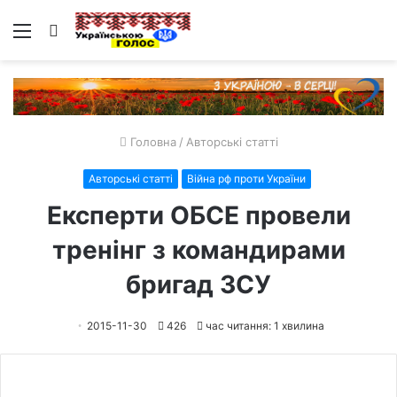
Меню
Пошук
Головна
/
Авторські статті
Авторські статті
Війна рф проти України
Експерти ОБСЕ провели
тренінг з командирами
бригад ЗСУ
2015-11-30
426
час читання: 1 хвилина