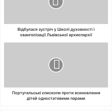
Відбулася зустріч у Школі духовності і
євангелізації Львівської архиєпархії
Португальські єпископи проти всиновлення
дітей одностатевими парами