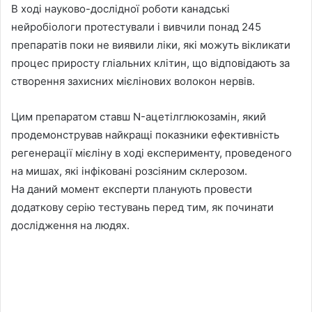
В ході науково-дослідної роботи канадські
нейробіологи протестували і вивчили понад 245
препаратів поки не виявили ліки, які можуть вікликати
процес приросту гліальних клітин, що відповідають за
створення захисних мієлінових волокон нервів.
Цим препаратом ставш N-ацетілглюкозамін, який
продемонстрував найкращі показники ефективність
регенерації мієліну в ході експерименту, проведеного
на мишах, які інфіковані розсіяним склерозом.
На даний момент експерти планують провести
додаткову серію тестувань перед тим, як починати
дослідження на людях.