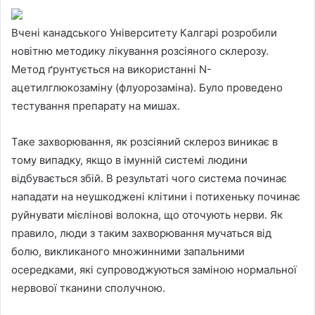
Вчені канадського Університету Калгарі розробили
новітню методику лікування розсіяного склерозу.
Метод ґрунтується на використанні N-
ацетилглюкозаміну (флуорозаміна). Було проведено
тестування препарату на мишах.
Таке захворювання, як розсіяний склероз
виникає в
тому випадку, якщо в імунній системі людини
відбувається збій. В результаті чого система починає
нападати на неушкоджені клітини і потихеньку починає
руйнувати мієлінові волокна, що оточують нерви. Як
правило, люди з таким захворювання мучаться від
болю, викликаного множинними запальними
осередками, які супроводжуються заміною нормальної
нервової тканини сполучною.