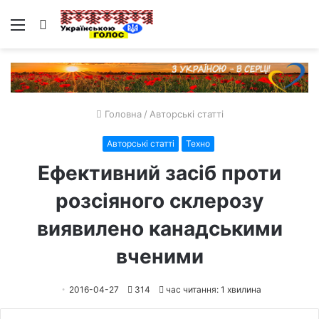
Меню
Пошук
Головна
/
Авторські статті
Авторські статті
Техно
Ефективний засіб проти
розсіяного склерозу
виявилено канадськими
вченими
2016-04-27
314
час читання: 1 хвилина