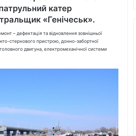
 патрульний катер
тральщик «Генічеськ».
монт – дефектація та відновлення зовнішньої
инто-стернового пристрою, донно-забортної
 головного двигуна, електромеханічної системи