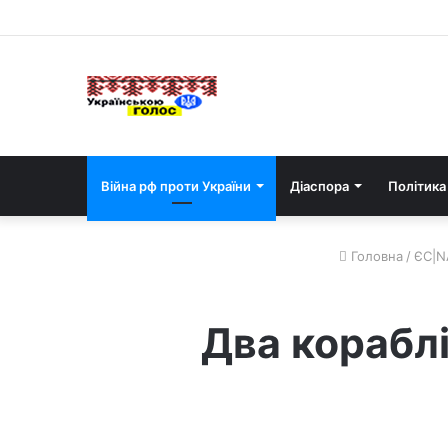
Війна рф проти України
Діаспора
Політика
Головна
/
ЄС|N
Два корабл