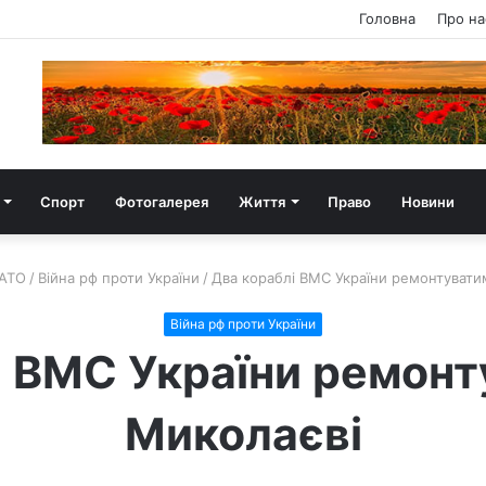
Головна
Про на
Спорт
Фотогалерея
Життя
Право
Новини
ATO
/
Війна рф проти України
/
Два кораблі ВМС України ремонтувати
Війна рф проти України
і ВМС України ремонт
Миколаєві