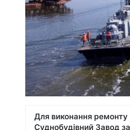
Для виконання ремонту
Суднобудівний Завод за