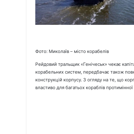
Фото: Миколаїв – місто корабелів
Рейдовий тральщик «Генічеськ» чекає капіт
корабельних систем, передбачає також повн
конструкцій корпусу. З огляду на те, що ко
властиво для багатьох кораблів протимінної