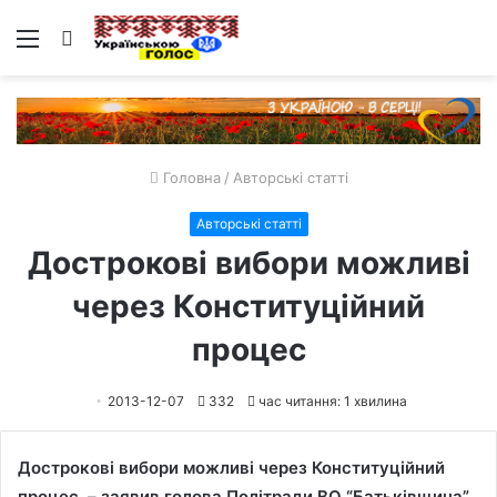
Меню
Пошук
Головна
/
Авторські статті
Авторські статті
Дострокові вибори можливі
через Конституційний
процес
2013-12-07
332
час читання: 1 хвилина
Дострокові вибори можливі через Конституційний
процес, – заявив голова Політради ВО “Батьківщина”