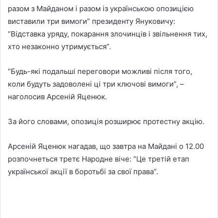
разом з Майданом і разом із українською опозицією
виставили три вимоги” президенту Януковичу:
“Відставка уряду, покарання злочинців і звільнення тих,
хто незаконно утримується”.
“Будь-які подальші переговори можливі після того,
коли будуть задоволені ці три ключові вимоги”, –
наголосив Арсеній Яценюк.
За його словами, опозиція розширює протестну акцію.
Арсеній Яценюк нагадав, що завтра на Майдані о 12.00
розпочнеться третє Народне віче: “Це третій етап
української акції в боротьбі за свої права”.