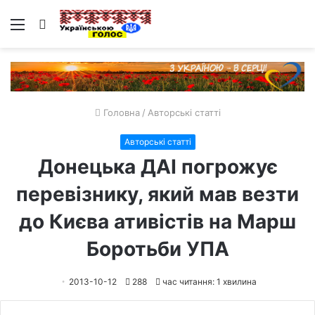
Меню
Пошук
Головна
/
Авторські статті
Авторські статті
Донецька ДАІ погрожує
перевізнику, який мав везти
до Києва ативістів на Марш
Боротьби УПА
2013-10-12
288
час читання: 1 хвилина