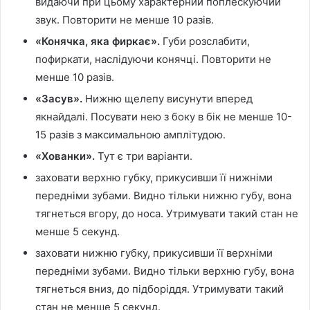
видаючи при цьому характерний поплескуючий
звук. Повторити не менше 10 разів.
«Конячка, яка фиркає».
Губи розслабити,
пофиркати, наслідуючи конячці. Повторити не
менше 10 разів.
«Засув».
Нижню щелепу висунути вперед
якнайдалі. Посувати нею з боку в бік не менше 10-
15 разів з максимальною амплітудою.
«Хованки».
Тут є три варіанти.
заховати верхню губку, прикусивши її нижніми
передніми зубами. Видно тільки нижню губу, вона
тягнеться вгору, до носа. Утримувати такий стан не
менше 5 секунд.
заховати нижню губку, прикусивши її верхніми
передніми зубами. Видно тільки верхню губу, вона
тягнеться вниз, до підборіддя. Утримувати такий
стан не менше 5 секунд.