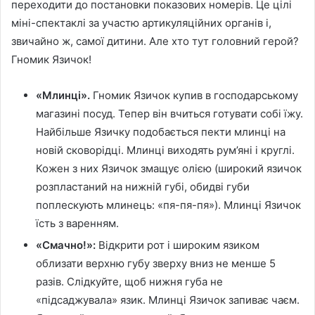
переходити до постановки показових номерів. Це цілі
міні-спектаклі за участю артикуляційних органів і,
звичайно ж, самої дитини. Але хто тут головний герой?
Гномик Язичок!
«Млинці».
Гномик Язичок купив в господарському
магазині посуд. Тепер він вчиться готувати собі їжу.
Найбільше Язичку подобається пекти млинці на
новій сковорідці. Млинці виходять рум’яні і круглі.
Кожен з них Язичок змащує олією (широкий язичок
розпластаний на нижній губі, обидві губи
поплескують млинець: «пя-пя-пя»). Млинці Язичок
їсть з варенням.
«Смачно!»:
Відкрити рот і широким язиком
облизати верхню губу зверху вниз не менше 5
разів. Слідкуйте, щоб нижня губа не
«підсаджувала» язик. Млинці Язичок запиває чаєм.