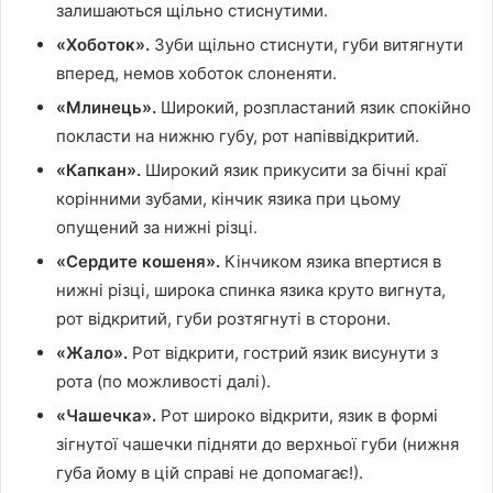
залишаються щільно стиснутими.
«Хоботок».
Зуби щільно стиснути, губи витягнути
вперед, немов хоботок слоненяти.
«Млинець».
Широкий, розпластаний язик спокійно
покласти на нижню губу, рот напіввідкритий.
«Капкан».
Широкий язик прикусити за бічні краї
корінними зубами, кінчик язика при цьому
опущений за нижні різці.
«Сердите кошеня».
Кінчиком язика впертися в
нижні різці, широка спинка язика круто вигнута,
рот відкритий, губи розтягнуті в сторони.
«Жало».
Рот відкрити, гострий язик висунути з
рота (по можливості далі).
«Чашечка».
Рот широко відкрити, язик в формі
зігнутої чашечки підняти до верхньої губи (нижня
губа йому в цій справі не допомагає!).