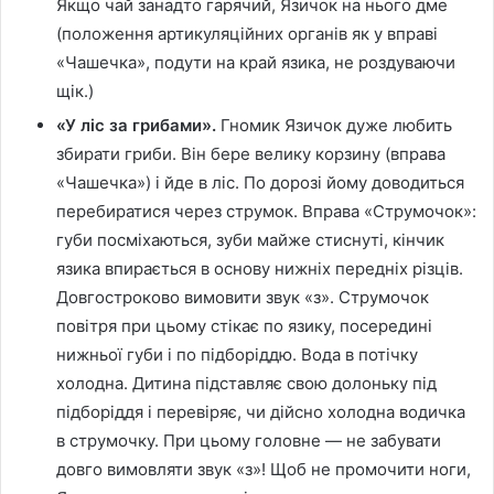
Якщо чай занадто гарячий, Язичок на нього дме
(положення артикуляційних органів як у вправі
«Чашечка», подути на край язика, не роздуваючи
щік.)
«У ліс за грибами».
Гномик Язичок дуже любить
збирати гриби. Він бере велику корзину (вправа
«Чашечка») і йде в ліс. По дорозі йому доводиться
перебиратися через струмок. Вправа «Струмочок»:
губи посміхаються, зуби майже стиснуті, кінчик
язика впирається в основу нижніх передніх різців.
Довгостроково вимовити звук «з». Струмочок
повітря при цьому стікає по язику, посередині
нижньої губи і по підборіддю. Вода в потічку
холодна. Дитина підставляє свою долоньку під
підборіддя і перевіряє, чи дійсно холодна водичка
в струмочку. При цьому головне — не забувати
довго вимовляти звук «з»! Щоб не промочити ноги,