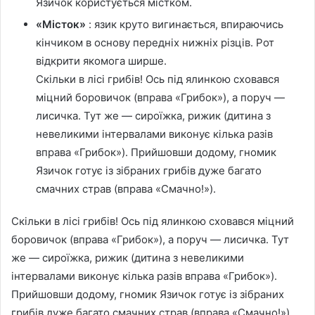
Язичок користується містком.
«Місток»
: язик круто вигинається, впираючись
кінчиком в основу передніх нижніх різців. Рот
відкрити якомога ширше.
Скільки в лісі грибів! Ось під ялинкою сховався
міцний боровичок (вправа «Грибок»), а поруч —
лисичка. Тут же — сироїжка, рижик (дитина з
невеликими інтервалами виконує кілька разів
вправа «Грибок»). Прийшовши додому, гномик
Язичок готує із зібраних грибів дуже багато
смачних страв (вправа «Смачно!»).
Скільки в лісі грибів! Ось під ялинкою сховався міцний
боровичок (вправа «Грибок»), а поруч — лисичка. Тут
же — сироїжка, рижик (дитина з невеликими
інтервалами виконує кілька разів вправа «Грибок»).
Прийшовши додому, гномик Язичок готує із зібраних
грибів дуже багато смачних страв (вправа «Смачно!»).