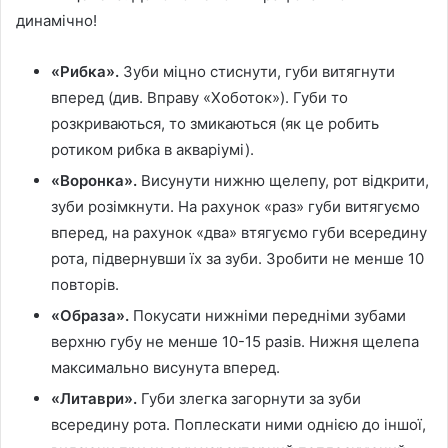
динамічно!
«Рибка».
Зуби міцно стиснути, губи витягнути
вперед (див. Вправу «Хоботок»). Губи то
розкриваються, то змикаються (як це робить
ротиком рибка в акваріумі).
«Воронка».
Висунути нижню щелепу, рот відкрити,
зуби розімкнути. На рахунок «раз» губи витягуємо
вперед, на рахунок «два» втягуємо губи всередину
рота, підвернувши їх за зуби. Зробити не менше 10
повторів.
«Образа».
Покусати нижніми передніми зубами
верхню губу не менше 10-15 разів. Нижня щелепа
максимально висунута вперед.
«Литаври».
Губи злегка загорнути за зуби
всередину рота. Поплескати ними однією до іншої,