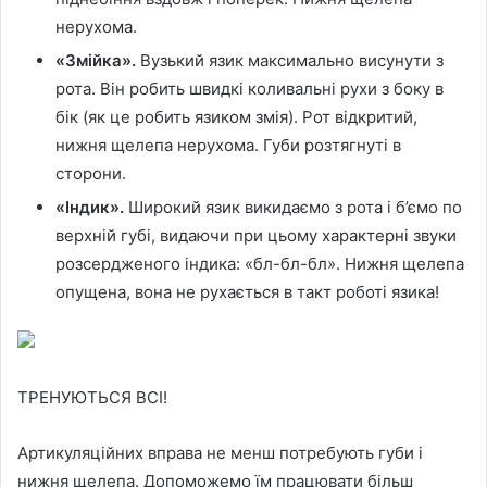
нерухома.
«Змійка».
Вузький язик максимально висунути з
рота. Він робить швидкі коливальні рухи з боку в
бік (як це робить язиком змія). Рот відкритий,
нижня щелепа нерухома. Губи розтягнуті в
сторони.
«Індик».
Широкий язик викидаємо з рота і б’ємо по
верхній губі, видаючи при цьому характерні звуки
розсердженого індика: «бл-бл-бл». Нижня щелепа
опущена, вона не рухається в такт роботі язика!
ТРЕНУЮТЬСЯ ВСІ!
Артикуляційних вправа не менш потребують губи і
нижня щелепа. Допоможемо їм працювати більш