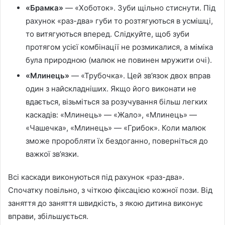
«Брамка»
— «Хоботок». Зуби щільно стиснути. Під
рахунок «раз-два» губи то розтягуються в усмішці,
то витягуються вперед. Слідкуйте, щоб зуби
протягом усієї комбінації не розмикалися, а міміка
була природною (малюк не повинен мружити очі).
«Млинець»
— «Трубочка». Цей зв’язок двох вправ
один з найскладніших. Якщо його виконати не
вдається, візьміться за розучування більш легких
каскадів: «Млинець» — «Жало», «Млинець» —
«Чашечка», «Млинець» — «Грибок». Коли малюк
зможе проробляти їх бездоганно, поверніться до
важкої зв’язки.
Всі каскади виконуються під рахунок «раз-два».
Cпочатку повільно, з чіткою фіксацією кожної пози. Від
заняття до заняття швидкість, з якою дитина виконує
вправи, збільшується.