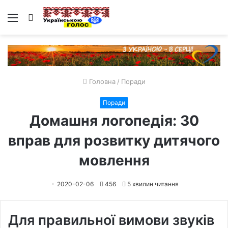
Меню
Пошук
Головна
/
Поради
Поради
Домашня логопедія: 30
вправ для розвитку дитячого
мовлення
2020-02-06
456
5 хвилин читання
Для правильної вимови звуків