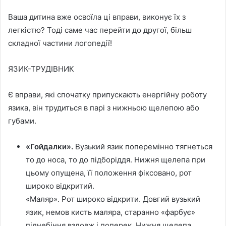
Ваша дитина вже освоїла ці вправи, виконує їх з
легкістю? Тоді саме час перейти до другої, більш
складної частини логопедії!
ЯЗИК-ТРУДІВНИК
Є вправи, які спочатку припускають енергійну роботу
язика, він трудиться в парі з нижньою щелепою або
губами.
«Гойдалки».
Вузький язик поперемінно тягнеться
то до носа, то до підборіддя. Нижня щелепа при
цьому опущена, її положення фіксовано, рот
широко відкритий.
«Маляр». Рот широко відкрити. Довгий вузький
язик, немов кисть маляра, старанно «фарбує»
піднебіння вздовж і поперек. Нижня щелепа