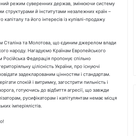
ичний режим суверенних держав, змінюючи систему
ми структурами й інститутами незалежних країн –
о капіталу та його інтересів із купівлі-продажу
ям Сталіна та Молотова, що єдиним джерелом влади
ського народу. Нагадуємо Країнам Европейського
 Російська Федерація пропонує спільно
ериторіяльну цілісність України, про існуючі
дповідати задекларованим цінностям і стандартам.
ерігати спокій і витримку, загострити пильність і
орога, готуючись до відбиття агресії, що завжди
ізаторам, русифікаторам і капітулянтам немає місця
ьких імперіялістів.
о!