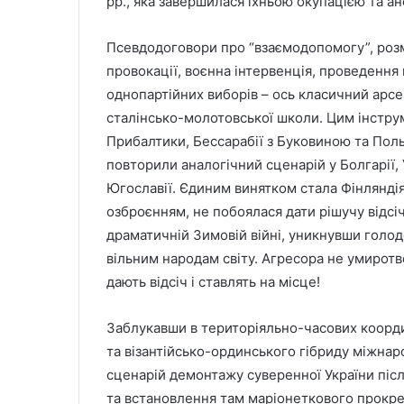
рр., яка завершилася їхньою окупацією та ан
Псевдодоговори про “взаємодопомогу”, розм
провокації, воєнна інтервенція, проведення
однопартійних виборів – ось класичний арсе
сталінсько-молотовської школи. Цим інстру
Прибалтики, Бессарабії з Буковиною та Поль
повторили аналогічний сценарій у Болгарії,
Югославії. Єдиним винятком стала Фінлянді
озброєнням, не побоялася дати рішучу відсі
драматичній Зимовій війні, уникнувши голод
вільним народам світу. Агресора не умиротв
дають відсіч і ставлять на місце!
Заблукавши в територіяльно-часових коорди
та візантійсько-ординського гібриду міжнаро
сценарій демонтажу суверенної України післ
та встановлення там маріонеткового прокр