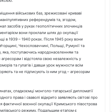
ексією.
іщення військових баз, зрежисовані криваві
 маніпулятивних референдумів та, згодом,
нал засобів у руках геополітичних злочинців
ментарієм вони проклали шлях до окупації
щі в 1939 – 1940 роках. Після 1945 року вони
 Угорщині, Чехословаччині, Польщі, Румунії та
я, яка, поступаючись народонаселенням та
ч агресорам і відстояла свою незалежність у
оморів та гулагів і давши урок мужности всім
оряють та не підписують із ним угод – агресорам
натах, спадкоємці монголо-татарської дипломатії
дного права і сваволі відкрито заявляють світові про
я фактичної воєнної окупації Кримського півострова
емлівського режиму. Подальшим етапом є