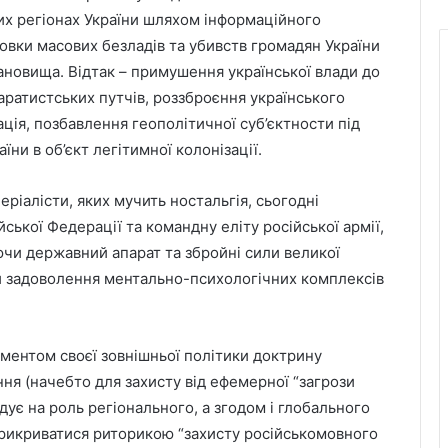
их регіонах України шляхом інформаційного
овки масових безладів та убивств громадян України
тановища. Відтак – примушення української влади до
паратистських путчів, роззброєння українського
ція, позбавлення геополітичної суб’єктности під
ни в об’єкт легітимної колонізації.
ріалісти, яких мучить ностальгія, сьогодні
ької Федерації та командну еліту російської армії,
и державний апарат та збройні сили великої
ди задоволення ментально-психологічних комплексів
ментом своєї зовнішньої політики доктрину
ня (начебто для захисту від ефемерної “загрози
дує на роль регіонального, а згодом і глобального
икриватися риторикою “захисту російськомовного