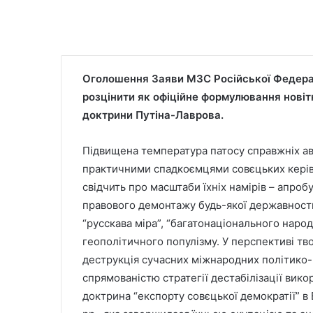
Оголошення Заяви МЗС Російської Федерац
розцінити як офіційне формулювання новіт
доктрини Путіна-Лаврова.
Підвищена температура патосу справжніх ав
практичними спадкоємцями совєцьких керівн
свідчить про масштаби їхніх намірів – апроб
правового демонтажу будь-якої державности
“русскава міра”, “багатонаціонального нар
геополітичного популізму.
У перспективі тв
деструкція сучасних міжнародних політико-
спрямованістю стратегії дестабілізації вик
доктрина “експорту совєцької демократії” в 