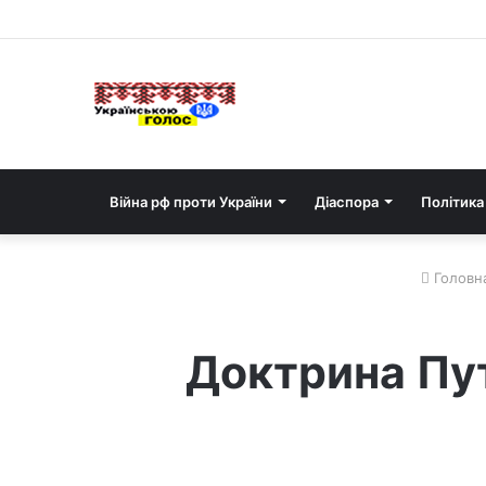
Війна рф проти України
Діаспора
Політика
Головн
Доктрина Пут