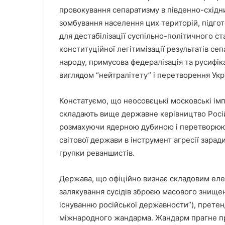
провокування сепаратизму в південно-східн
зомбування населення цих територій, підгот
для дестабілізації суспільно-політичного с
конституційної легітимізації результатів се
народу, примусова федералізація та русифіка
виглядом “нейтралітету” і перетворення Украї
Констатуємо, що неосовєцькі московські імпе
складають вище державне керівництво Російс
розмахуючи ядерною дубиною і перетворююч
світової держави в інструмент агресії зара
групки реваншистів.
Держава, що офіційно визнає складовим еле
залякування сусідів зброєю масового знищен
існуванню російської державности”), претен
міжнародного жандарма. Жандарм прагне пр