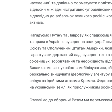
населення” та довільно форматувати політ
відносин між адміністративно-управлінськи
відповідно до забаганок великого російськог
активів.
Нагадуємо Путіну та Лаврову як спадкоємц
та права в Україні є суверенна воля україн
Союзу та Сполученим Штатам Америки, яким
гарантувати державний лад, суверенітет та т
союзницькі зобов’язання та необхідність ві
Закликаємо всіх українців мобілізуватися, зб
безжально знищувати ідеологічну агентуру в
слідує за ідейними атаками Кремля. Федерал
на українській землі як прислужникам російс
Ставаймо до оборони! Разом ми переможем