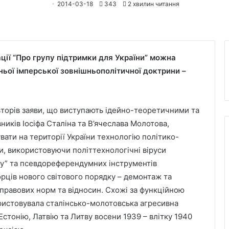
2014-03-18
343
2 хвилин читання
ії “Про групу підтримки для України” можна
ньої імперської зовнішньополітичної доктрини –
торів заяви, що виступають ідейно-теоретичними та
иків Іосіфа Сталіна та В’ячеслава Молотова,
увати на території України технологію політико-
, використовуючи політтехнологічні віруси
оду” та псевдореферендумних інструментів
орців нового світового порядку – демонтаж та
правових норм та відносин. Схожі за функційною
ористовувала сталінсько-молотовська агресивна
Естонію, Латвію та Литву восени 1939 – влітку 1940