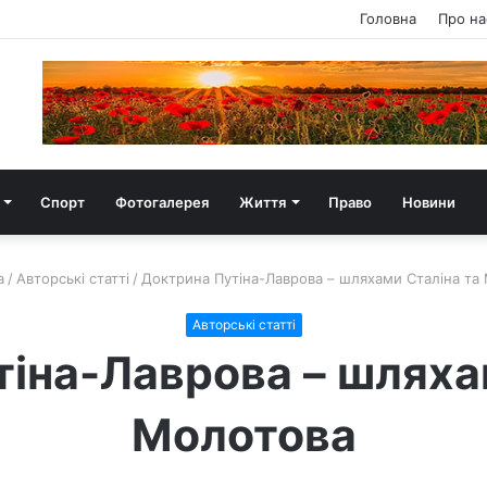
Головна
Про на
Спорт
Фотогалерея
Життя
Право
Новини
а
/
Авторські статті
/
Доктрина Путіна-Лаврова – шляхами Сталіна та
Авторські статті
іна-Лаврова – шляха
Молотова