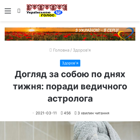
Меню
Пошук
Головна
/
Здоров'я
Здоров'я
Догляд за собою по днях
тижня: поради ведичного
астролога
2021-03-11
456
3 хвилин читання