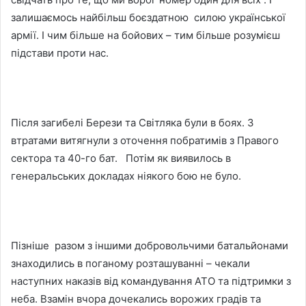
залишаємось найбільш боєздатною силою української
армії. І чим більше на бойових – тим більше розумієш
підстави проти нас.
Після загибелі Берези та Світляка були в боях. З
втратами витягнули з оточення побратимів з Правого
сектора та 40-го бат. Потім як виявилось в
генеральських докладах ніякого бою не було.
Пізніше разом з іншими добровольчими батальйонами
знаходились в поганому розташуванні – чекали
наступних наказів від командування АТО та підтримки з
неба. Взамін вчора дочекались ворожих градів та