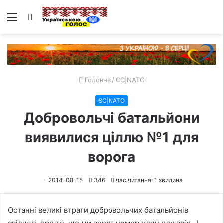
Меню
Пошук
Головна
/
ЄС|NATO
ЄС|NATO
Добровольчі батальйони
виявилися ціллю №1 для
ворога
2014-08-15
346
час читання: 1 хвилина
Останні великі втрати добровольчих батальйонів
свідчать про те, що ми ворог номер один для всіх . І