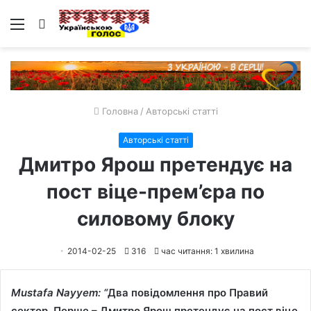
Меню
Пошук
Головна
/
Авторські статті
Авторські статті
Дмитро Ярош претендує на
пост віце-прем’єра по
силовому блоку
2014-02-25
316
час читання: 1 хвилина
Mustafa Nayyem: “
Два повідомлення про Правий
сектор. Перше – Дмитро Ярош претендує на пост віце