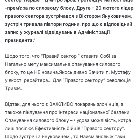
-прем’єра по силовому блоку. Друге – 20 лютого лідер
правого сектора зустрічався з Віктором Януковичем,
зустріч тривала півтори години, про що є відповідний
запис у журналі відвідувань в Адміністрації
президента.”
Щодо того, что “Правий сектор ” ставити Собі за
Нагально мету максимальне опанування силового
блоку, то це НЕ новина.
Якось дивно Бачити п. Мустафу
у якості рерайтера… Для “Правого сектору” революція
Триває.
Відтак, для нього є ВАЖЛИВО покарань злочінців, а
такоже піклування про Інтереси національної безпеки.
Опанування силового блоку – чудова можлівість, котра
лиш посілює Ефективність бійців “Правого сектору”.
Щодо зустрічі з Януковичем , то Найєм вновь ж таки