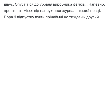
дівує. Опустітіся до уровня виробника фейків… Напевно,
просто стомівся від напруженої журналістської праці.
Пора б відпустку взяти прінаймні на тиждень-другий.