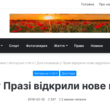
Головна
Про на
Спорт
Фотогалерея
Життя
Право
Новини
вна
/
Авторські статті
/
Для іноземців у Празі відкрили нове відділен
Авторські статті
Діаспора
у Празі відкрили нове
2018-02-20
347
2 хвилин читання