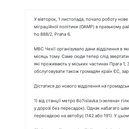
У вівторок, 1 листопада, почало роботу нове
міграційної політики (OAMP) в празькому ра
ho 888/2, Praha 6.
МВС Чехії організувало дани відділення в я
місяць тому. Саме сюди тепер слід звертатис
які проживають у міських частинах Прага 1, 3,
обслуговувати також громадян країн ЄС, зар
Дістатися до нового відділення на громадсь
1) від станції метро Bo?islavka («зелена» г
у дорозі без пересадок). Однак набагато шви
пересадкою на автобус (142 або 191). У цьом