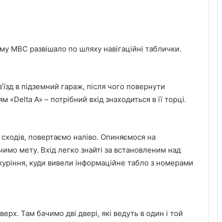
Тому МВС развішало по шляху навігаційні таблички.
’їзд в підземний гараж, після чого повернути
м «Delta A» – потрібний вхід знаходиться в її торці.
 сходів, повертаємо наліво. Опиняємося на
чимо мету. Вхід легко знайті за встановленим над
куріння, куди вивели інформаційне табло з номерами
ерх. Там бачимо дві двері, які ведуть в один і той