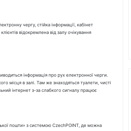
лектронну чергу, стійка інформації, кабінет
клієнтів відокремлена від залу очікування
 виводиться інформація про рух електронної черги.
го місця в залі. Там же знаходяться туалети, чисті
ільний інтернет з-за слабкого сигналу працює
еської пошти» з системою CzechPOINT, де можна