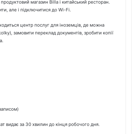
 продуктовий магазин Billa і китайський ресторан.
и, але і підключитися до Wi-Fi.
аходиться центр послуг для іноземців, де можна
olky), замовити переклад документів, зробити копії
а.
 записом)
т видає за 30 хвилин до кінця робочого дня.