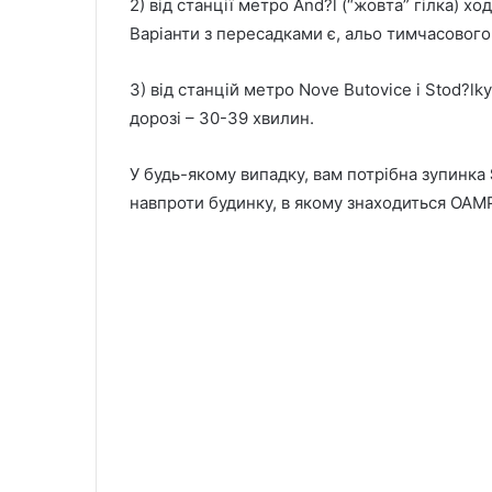
2) від станції метро And?l (“жовта” гілка) х
Варіанти з пересадками є, альо тимчасового
3) від станцій метро Nove Butovice і Stod?lk
дорозі – 30-39 хвилин.
У будь-якому випадку, вам потрібна зупинка
навпроти будинку, в якому знаходиться OAM