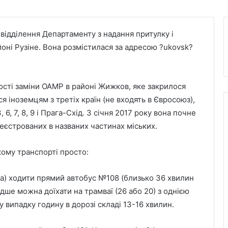
 відділення Департаменту з надання притулку і
йоні Рузіне. Вона розмістилася за адресою ?ukovsk?
кості заміни OAMP в районі Жижков, яке закрилося
я іноземцям з третіх країн (не входять в Євросоюз),
 6, 7, 8, 9 і Прага-Схід. З січня 2017 року вона почне
еєстрованих в названих частинах міських.
кому транспорті просто:
ілка) ходити прямий автобус №108 (близько 36 хвилин
дше можна доїхати на трамваї (26 або 20) з однією
у випадку годину в дорозі складі 13-16 хвилин.