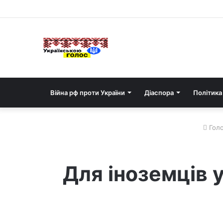
Війна рф проти України
Діаспора
Політика
Голо
Для іноземців 