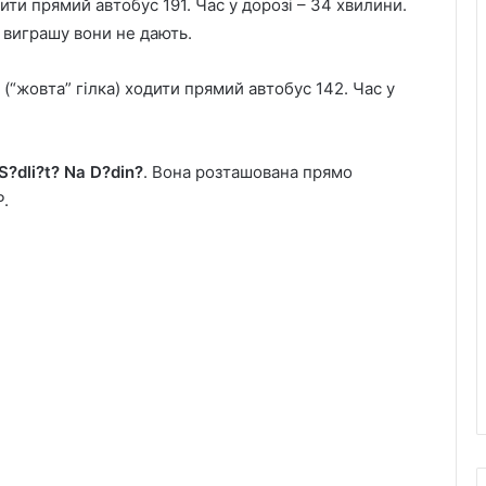
одити прямий автобус 191. Час у дорозі – 34 хвилини.
 виграшу вони не дають.
y (“жовта” гілка) ходити прямий автобус 142. Час у
S?dli?t? Na D?din?
. Вона розташована прямо
P.