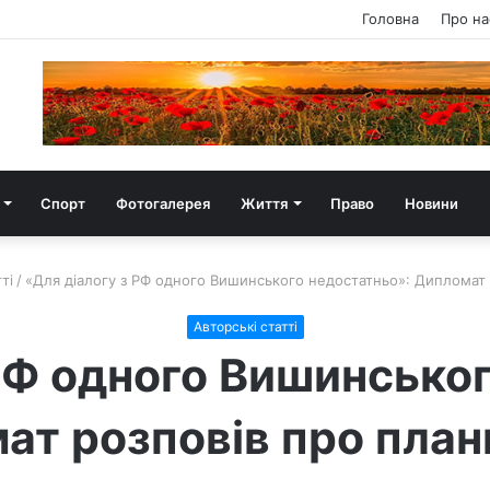
Головна
Про на
Спорт
Фотогалерея
Життя
Право
Новини
ті
/
«Для діалогу з РФ одного Вишинського недостатньо»: Дипломат 
Авторські статті
РФ одного Вишинсько
ат розповів про план