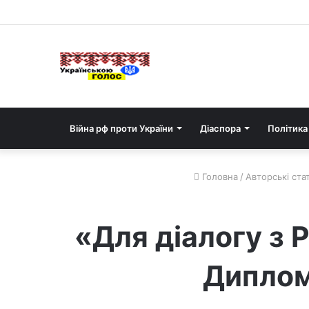
Війна рф проти України
Діаспора
Політика
Головна
/
Авторські стат
«Для діалогу з 
Диплом