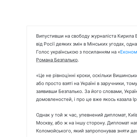
Випустивши на свободу журналіста Кирила 
від Росії деяких змін в Мінських угодах, од
Голос українською з посиланням на «
Економ
Романа Безпалько
.
«Це не рівноцінні кроки, оскільки Вишинськ
або просто взяті на Україні в заручники, том
заявивши Безпалько. За його словами, Украї
домовленостей, і про це вже якось казала І
Однак у той ж час, упевнений дипломат, Киї
Москву, або ж на іншу сторону. Дипломат наг
Коломойського, який запропонував зняти деяк