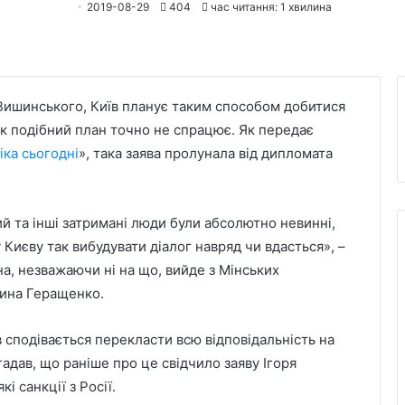
2019-08-29
404
час читання: 1 хвилина
Вишинського, Київ планує таким способом добитися
нак подібний план точно не спрацює. Як передає
іка сьогодні
», така заява пролунала від дипломата
ий та інші затримані люди були абсолютно невинні,
у Києву так вибудувати діалог навряд чи вдасться», –
на, незважаючи ні на що, вийде з Мінських
рина Геращенко.
в сподівається перекласти всю відповідальність на
адав, що раніше про це свідчило заяву Ігоря
і санкції з Росії.