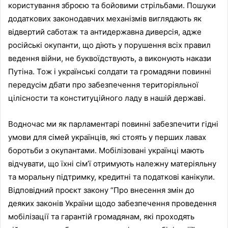
користування зброєю та бойовими стрільбами. Пошуки
додаткових законодавчих механізмів виглядають як
відвертий саботаж та антидержавна диверсія, адже
російські окупанти, що діють у порушення всіх правил
ведення війни, не буквоїдствують, а виконують накази
Путіна. Тож і українські солдати та громадяни повинні
передусім дбати про забезпечення територіяльної
цілісности та конституційного ладу в нашій державі.
Водночас ми як парламентарі повинні забезпечити гідні
умови для сімей українців, які стоять у перших лавах
боротьби з окупантами. Мобілізовані українці мають
відчувати, що їхні сім’ї отримують належну матеріяльну
та моральну підтримку, кредитні та податкові канікули.
Відповідний проєкт закону “Про внесення змін до
деяких законів України щодо забезпечення проведення
мобілізації та гарантій громадянам, які проходять