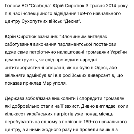
Голови ВО “Свобода” Юрій Сиротюк 3 травня 2014 року
під час інспекційного відвідання 169-го навчального
центру Сухопутних військ “Десна”.
Юрій Сиротюк зазначив: “Злочинним виглядає
саботування виконання парламентської постанови,
адже саме патріотично налаштовані громадяни України
демонструють, як слід проводити народні
антитерористичні операції, як це було в Одесі, або
звільняти адмінбудівлі від російських диверсантів, що
показав приклад Маріуполя.
Держава зобов’язана вишколити і спорядити громадян,
які добровільно стали на її захист. Дивно виглядає, коли
кількасот українських патріотів уже понад місяць
перебувають на одному з полігонів 169-го навчального
центру, а з ними жодного разу не провели вишкіл з