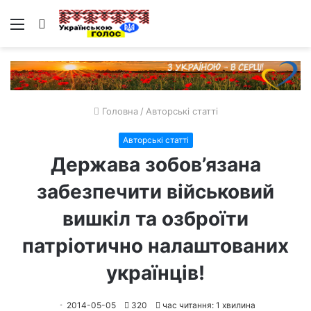
Меню
Пошук
Головна
/
Авторські статті
Авторські статті
Держава зобов’язана
забезпечити військовий
вишкіл та озброїти
патріотично налаштованих
українців!
2014-05-05
320
час читання: 1 хвилина