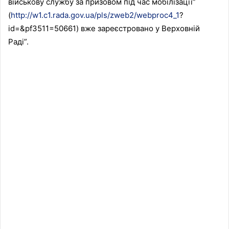
військову службу за призовом під час мобілізації”
(
http://w1.c1.rada.gov.ua/pls/zweb2/webproc4_1
?
id=&pf3511=50661) вже зареєстровано у Верховній
Раді”.