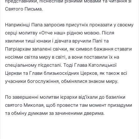
представники, піснеспіви різними мовами та читання зі
Святого Письма.
Наприкінці Папа запросив присутніх проказати у своєму
серці молитву «Отче наш» рідною мовою. Після
хвилини тиші юнаки і дівчата вручили Папі та
Патріархам запалені свічки, як символ бажання ставати
носіями світла миру в світі, а вони поставили їх на
спеціальному п’єдесталі. Тоді Глава Католицької
Церкви та Глави близькосхідних Церков, як також всі
учасники богослужіння, обмінялися знаком миру.
По завершенні молитви ієрархи від’їхали до базиліки
святого Миколая, щоб провести там момент призадуми
та обміну думками за зачиненими дверима.