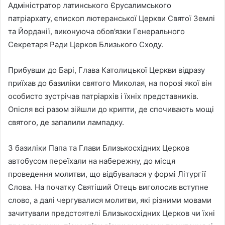
Адміністратор латинського Єрусалимського
патріархату, єпископ лютеранської Церкви Святої Землі
та Йорданії, виконуюча обов’язки Генерального
Секретаря Ради Церков Близького Сходу.
Прибувши до Барі, Глава Католицької Церкви відразу
приїхав до базиліки святого Миколая, на порозі якої він
особисто зустрічав патріархів і їхніх представників.
Опісля всі разом зійшли до крипти, де спочивають мощі
святого, де запалили лампадку.
З базиліки Папа та Глави Близькосхідних Церков
автобусом переїхали на набережну, до місця
проведення молитви, що відбувалася у формі Літургії
Слова. На початку Святіший Отець виголосив вступне
слово, а далі чергувалися молитви, які різними мовами
зачитували предстоятелі Близькосхідних Церков чи їхні