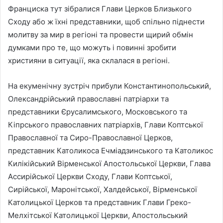
Франциска тут зібралися Глави Церков Близького
Сходу або ж їхні представники, щоб спільно піднести
молитву за мир в регіоні та провести щирий обмін
думками про те, що можуть і повинні зробити
християни в ситуації, яка склалася в регіоні.
На екуменічну зустріч прибули Константинопольський,
Олександрійський православні патріархи та
представники Єрусалимського, Московського та
Кіпрського православних патріархів, Глави Коптської
Православної та Сиро-Православної Церков,
представник Католикоса Ечміадзинського та Католикос
Килікійський Вірменської Апостольської Церкви, Глава
Ассирійської Церкви Сходу, Глави Коптської,
Сирійської, Маронітської, Халдейської, Вірменської
Католицької Церков та представник Глави Греко-
Мелхітської Католицької Церкви, Апостольський