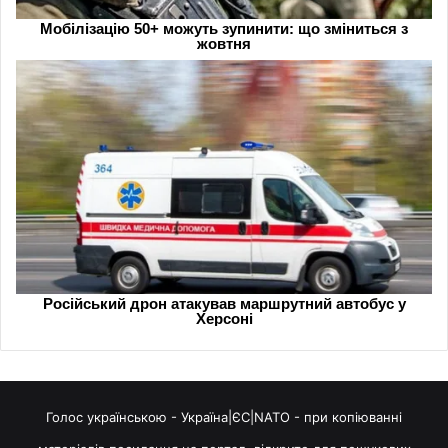
Голос українською - Україна|ЄС|NATO - при копіюванні