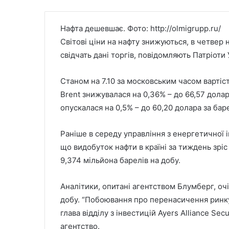
Нафта дешевшає. Фото: http://olmigrupp.ru/
Світові ціни на нафту знижуються, в четвер 
свідчать дані торгів, повідомляють Патріоти 
Станом на 7.10 за московським часом вартіс
Brent знижувалася на 0,36% – до 66,57 долар
опускалася на 0,5% – до 60,20 долара за бар
Раніше в середу управління з енергетичної 
що видобуток нафти в країні за тиждень зріс 
9,374 мільйона барелів на добу.
Аналітики, опитані агентством Блумберг, оч
добу. “Побоювання про перенасичення ринку 
глава відділу з інвестицій Ayers Alliance Sec
агентство.