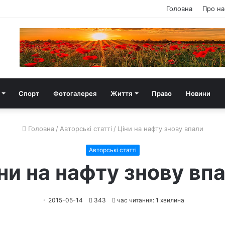
Головна
Про на
Спорт
Фотогалерея
Життя
Право
Новини
Головна
/
Авторські статті
/
Ціни на нафту знову впали
Авторські статті
ни на нафту знову вп
2015-05-14
343
час читання: 1 хвилина