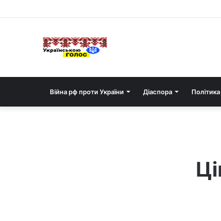
Війна рф проти України
Діаспора
Політика
Ці