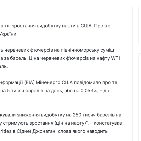
на тлі зростання видобутку нафти в США. Про це
України.
ть червневих ф’ючерсів на північноморську суміш
а за барель. Ціна червневих ф’ючерсів на нафту WTI
ель.
інформації (EIA) Міненерго США повідомило про те,
на 5 тисяч барелів на день, або на 0,053%, – до
ікували зниження видобутку на 250 тисяч барелів на
стримують зростання (цін на нафту)”, – констатував
urities в Сіднеї Джонатан, слова якого наводить