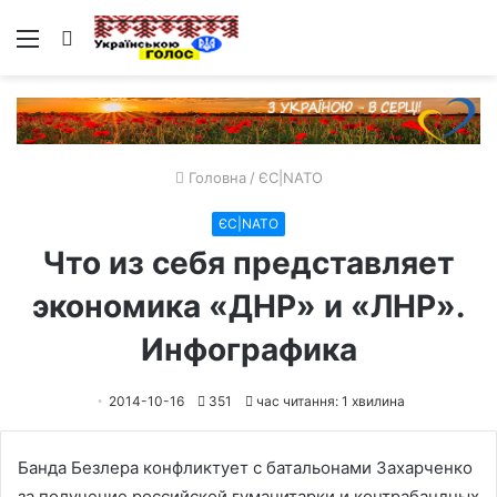
Меню
Пошук
Головна
/
ЄС|NATO
ЄС|NATO
Что из себя представляет
экономика «ДНР» и «ЛНР».
Инфографика
2014-10-16
351
час читання: 1 хвилина
Банда Безлера конфликтует с батальонами Захарченко
за получение российской гуманитарки и контрабандных