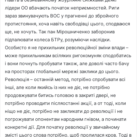
лідери ОО вбачають початок неприємностей. Риги
зараз звинувачують ВОС у прагненні до збройного
протистояння, хоча навіть свободівці цього, сподваюся
ще, не хочуть. Так пан Мірошниченко заборонив
підпалювати колеса БТРу, розуміючи наслідки.
Особисто я не прихильник революційної зміни влади –
може прихильникам всіляких ригокомуняк сподобатись
і вони почнуть пробувати також, але доволі часто бачу
на просторах глобальної мережі заклики до цього.
Революція – останній метод, потрібно спробувати всі
інші, але коли якийсь із них не діє, не потрібно
продовжувати битись головою в закриті двері, не
потрібно проводити післяостанні акції, а от тоді, коли
ніщо не діє, потрібно не закликати до революції і не
погрожувати опонентам народним гнівом, а починати
конкретні дії. Для початку революції у звичайному
змісті цього слова потрібно, щоб пролилася кров. Тоді в