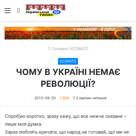
Меню
Пошук
Головна
/
ЄС|NATO
ЄС|NATO
ЧОМУ В УКРАЇНІ НЕМАЄ
РЕВОЛЮЦІЇ?
2013-06-20
894
2 хвилин читання
Спробую коротко, зразу кажу, що все нижче сказане –
лише моя думка.
Зараз люблять кричати, що народ не готовий, що ми не