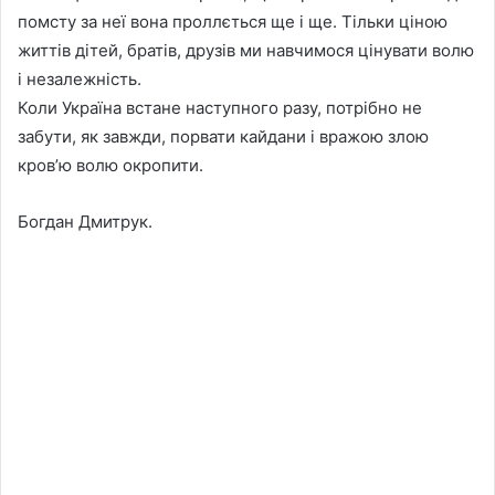
помсту за неї вона проллється ще і ще. Тільки ціною
життів дітей, братів, друзів ми навчимося цінувати волю
і незалежність.
Коли Україна встане наступного разу, потрібно не
забути, як завжди, порвати кайдани і вражою злою
кров’ю волю окропити.
Богдан Дмитрук.