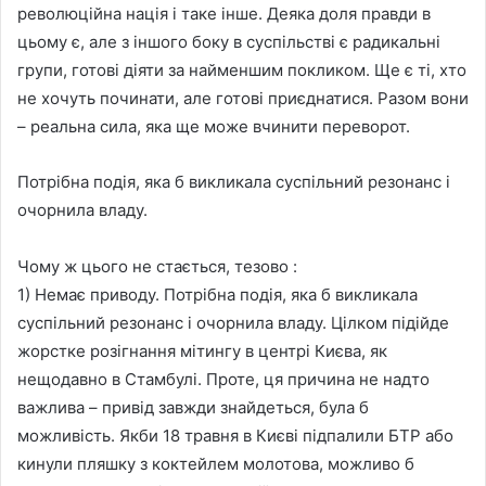
революційна нація і таке інше. Деяка доля правди в
цьому є, але з іншого боку в суспільстві є радикальні
групи, готові діяти за найменшим покликом. Ще є ті, хто
не хочуть починати, але готові приєднатися. Разом вони
– реальна сила, яка ще може вчинити переворот.
Потрібна подія, яка б викликала суспільний резонанс і
очорнила владу.
Чому ж цього не стається, тезово :
1) Немає приводу. Потрібна подія, яка б викликала
суспільний резонанс і очорнила владу. Цілком підійде
жорстке розігнання мітингу в центрі Києва, як
нещодавно в Стамбулі. Проте, ця причина не надто
важлива – привід завжди знайдеться, була б
можливість. Якби 18 травня в Києві підпалили БТР або
кинули пляшку з коктейлем молотова, можливо б