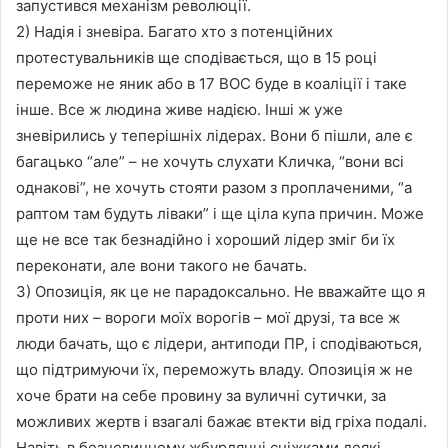
запустився механізм революції.
2) Надія і зневіра. Багато хто з потенційних
протестувальників ще сподівається, що в 15 році
переможе не яник або в 17 ВОС буде в коаліції і таке
інше. Все ж людина живе надією. Інші ж уже
зневірились у теперішніх лідерах. Вони б пішли, але є
багацько “але” – не хочуть слухати Кличка, “вони всі
однакові”, не хочуть стояти разом з проплаченими, “а
раптом там будуть ліваки” і ще ціла купа причин. Може
ще не все так безнадійно і хороший лідер зміг би їх
переконати, але вони такого не бачать.
3) Опозиція, як це не парадоксально. Не вважайте що я
проти них – вороги моїх ворогів – мої друзі, та все ж
люди бачать, що є лідери, антиподи ПР, і сподіваються,
що підтримуючи їх, переможуть владу. Опозиція ж не
хоче брати на себе провину за вуличні сутички, за
можливих жертв і взагалі бажає втекти від гріха подалі.
Навіть в безневинному жбурлянні сніжками деякі