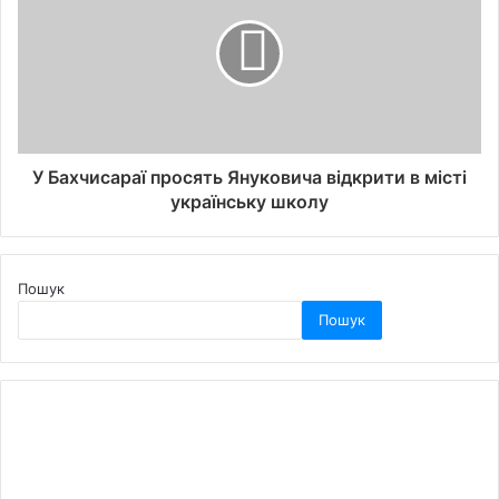
У Бахчисараї просять Януковича відкрити в місті
українську школу
Пошук
Пошук