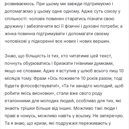
розвиваємось. При цьому ми завжди підтримуємо і
допомагаємо у цьому одне одному. Адже суть союзу у
спільності: чоловік повинен старатись пізнати свою
дружину і забезпечити всі її фізичні і духовні потреби; а
жінка повинна підтримувати і допомагати своєму
чоловікові у підкоренні все нових і нових вершин.
Знаю, що більшість із тих, хто читатиме цей текст,
почнуть обурюватись і бризкати гнівними думками,
якщо не словами. Адже я вступив у шлюб всього лиш 10
місяців тому. Фрази «Ось поживете 10 років разом, тоді
будете філософствувати!», «Та ти занадто молодий, щоб
робити якісь висновки», стали вже свого роду
еталонними для молодих людей, особливо для тих, які
знають трішки більше від інших. Можливо такі люди і
праві в чомусь, можливо навіть у всьому. Не заперечую.
Та я знаю, що кризи, які подружжя переживають у