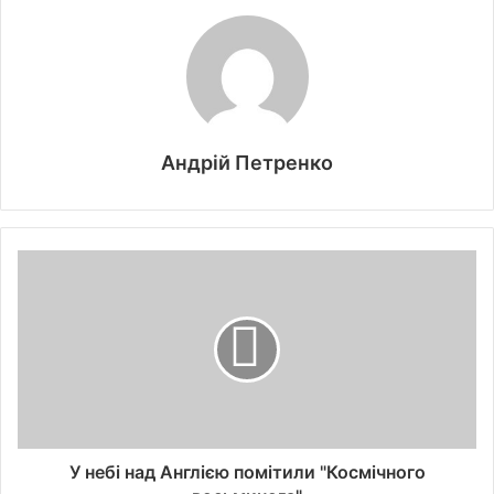
Андрій Петренко
У небі над Англією помітили "Космічного