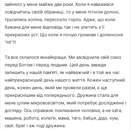
зайняло у мене майже два роки. Коли я наважився
освідчитись своїй обраниці, то у мене пітніли долоні,
трусились коліна, пересохло горло. Адже, що коли
бажана для мене відповідь так і не злетить з її
прекрасних уст. Що коли я почую громове і доленосне
“НІ”?!
Та все склалося якнайкраще. Ми засвідчили свій союз
перед Богом і перед людьми. Цей день завжди
залишить у нашій пам’яті, як найважчий і в той же час
найпрекрасніший день нашого життя. Кожен наступний
день, кожен день, який ми провели разом, є ще
прекраснішим від попереднього. Дружина стала для
мене цілим мікровсесвітом, який потребує досліджене і
догляду. Ось справжнє покликання чоловіка, а не хата,
машина, робота, колєґи, мама, тато, бабця, дідо, кум,
сват, брат і аж тоді дружина.