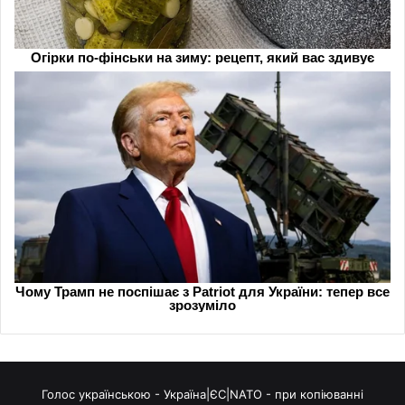
Голос українською - Україна|ЄС|NATO - при копіюванні