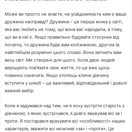
Може ви просто не знаєте, не усвідомлюєте ким є ваша
дружина насправді? Дружина – це перша жінка у світі,
яка вас любить не тому, що вона вас народила, а тому,
що ви в неї є. Якщо правильно будувати стосунки від
початку, то дружина буде вам коліжанкою, другом (в
найглибшім розумінні цього слова). Вона затінить вам
весь світ. Ми створені для цього. Коли двоє людей
вирішують пов’язати своє життя, то це вже щось
повинно означати. Якщо хлопець кличе дівчину
вступити у шлюб – це важливий, відповідальний і доволі
важкий вибір.
Коли я задумався над тим, чи я хочу зустріти старість з
дівчиною, з якою зустрічався, я довго зважував всі за і
проти. Я постарався врахувати всі «особливості» наших
характерів, зважити всі можливі «за» і «проти». Це