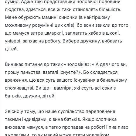
сумно. Адже такі представники чоловічої половини
людства, здається, все ж таки становлять більшість.
Мене обурюють мамині синочки (в найгіршому
можливому розумінні цих слів), бо вони звикли до того,
що мамуся витре шмарклі, заплатить хабар в школі,
універі, запхає на роботу. Вибере дружину, вибавить
дітей.
Виникає питання до таких «чоловіків»: « А для чого ви,
прошу паньства, взагалі існуєте?». Бо складається
враження, що вся суть вашого існування в банальному
споживацтві. Ви що – вампіри, які ссуть всі соки з
батьків, дружин, дітей.
Звісно у тому, що наше суспільство переповнене
такими індивідами, є вина батьків. Якщо хлопчика
виховала мамуся, а татко пропадав на роботі і пив пиво
з колєґами, то як малий може стати чоловіком.