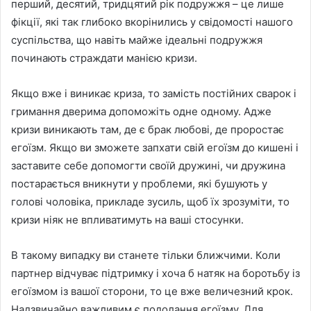
перший, десятий, тридцятий рік подружжя – це лише
фікції, які так глибоко вкорінились у свідомості нашого
суспільства, що навіть майже ідеальні подружжя
починають страждати манією кризи.
Якщо вже і виникає криза, то замість постійних сварок і
гримання дверима допоможіть одне одному. Адже
кризи виникають там, де є брак любові, де проростає
егоїзм. Якщо ви зможете запхати свій егоїзм до кишені і
заставите себе допомогти своїй дружині, чи дружина
постарається вникнути у проблеми, які бушують у
голові чоловіка, прикладе зусиль, щоб їх зрозуміти, то
кризи ніяк не впливатимуть на ваші стосунки.
В такому випадку ви станете тільки ближчими. Коли
партнер відчуває підтримку і хоча б натяк на боротьбу із
егоїзмом із вашої сторони, то це вже величезний крок.
Надзвичайно важливим є подолання егоїзму. Для