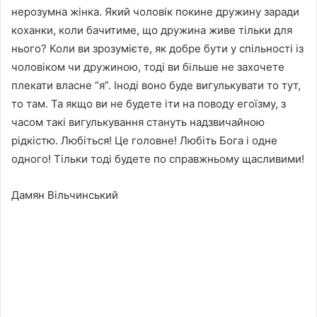
нерозумна жінка. Який чоловік покине дружину заради
коханки, коли бачитиме, що дружина живе тільки для
нього? Коли ви зрозумієте, як добре бути у спільності із
чоловіком чи дружиною, тоді ви більше не захочете
плекати власне “я”. Іноді воно буде вигулькувати то тут,
то там. Та якщо ви не будете іти на поводу егоїзму, з
часом такі вигулькування стануть надзвичайною
рідкістю. Любіться! Це головне! Любіть Бога і одне
одного! Тільки тоді будете по справжньому щасливими!
Дамян Вільчинський