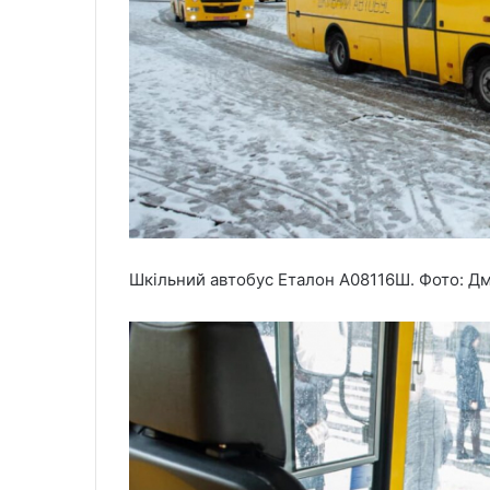
Шкільний автобус Еталон А08116Ш. Фото: 