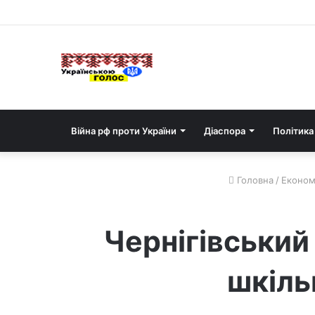
Війна рф проти України
Діаспора
Політика
Головна
/
Економ
Чернігівський
шкіль