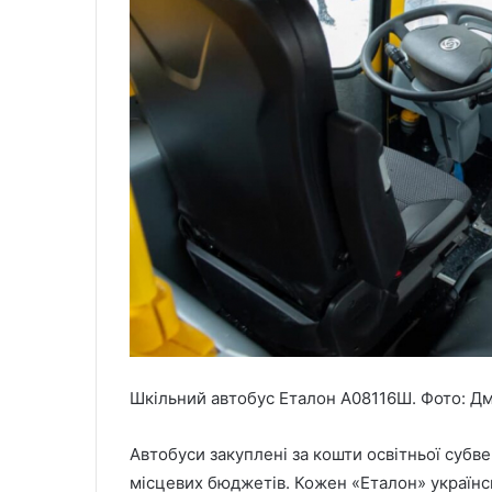
Шкільний автобус Еталон А08116Ш. Фото: 
Автобуси закуплені за кошти освітньої субве
місцевих бюджетів. Кожен «Еталон» українс