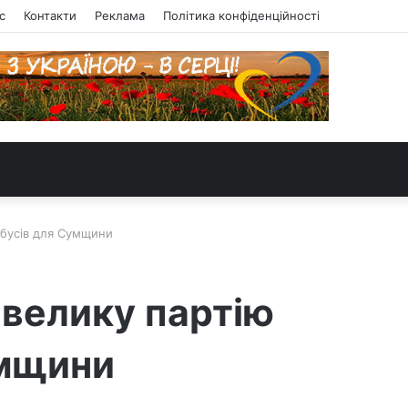
с
Контакти
Реклама
Політика конфіденційності
обусів для Сумщини
 велику партію
умщини