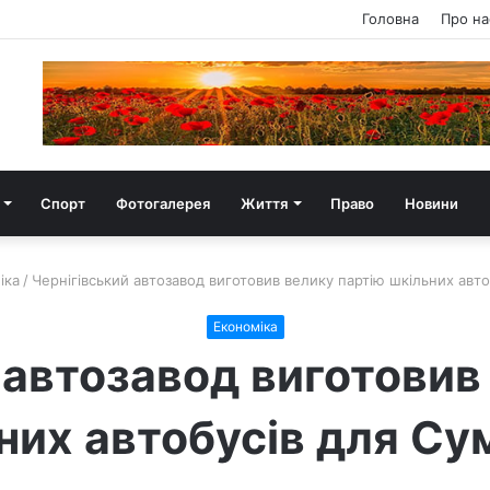
Головна
Про на
Спорт
Фотогалерея
Життя
Право
Новини
іка
/
Чернігівський автозавод виготовив велику партію шкільних авт
Економіка
 автозавод виготовив
них автобусів для С