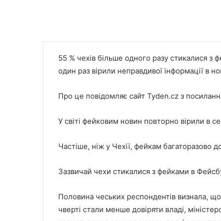
55 % чехів більше одного разу стикалися з ф
один раз вірили неправдивої інформації в но
Про це повідомляє сайт Tyden.cz з посиланн
У світі фейковим новин повторно вірили в с
Частіше, ніж у Чехії, фейкам багаторазово дов
Зазвичай чехи стикалися з фейками в Фейсбу
Половина чеських респондентів визнала, що 
чверті стали менше довіряти владі, міністе