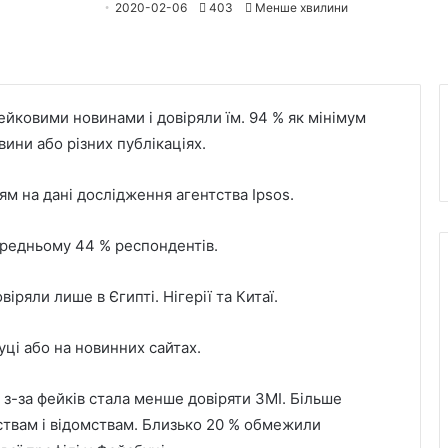
2020-02-06
403
Менше хвилини
ейковими новинами і довіряли їм. 94 % як мінімум
вини або різних публікаціях.
ям на дані дослідження агентства Ipsos.
ередньому 44 % респондентів.
іряли лише в Єгипті. Нігерії та Китаї.
ці або на новинних сайтах.
з-за фейків стала менше довіряти ЗМІ. Більше
рствам і відомствам. Близько 20 % обмежили