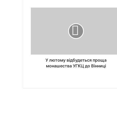
У лютому відбудеться проща
монашества УГКЦ до Вінниці