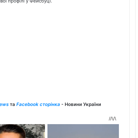
ої профілі у Фейсбуці.
ews
та
Facebook сторінка
- Новини України