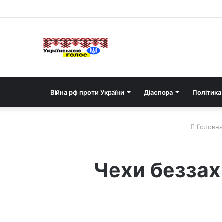
Війна рф проти України
Діаспора
Політика
Головн
Чехи беззах