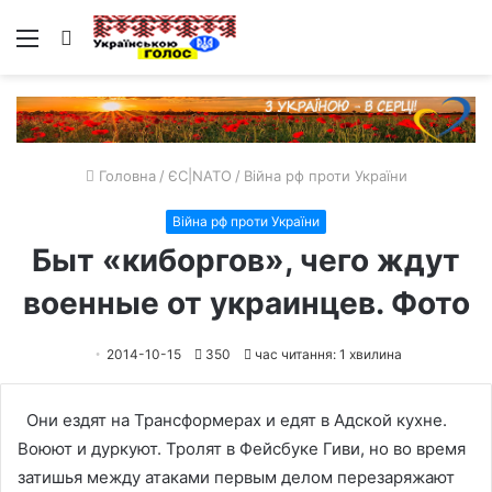
Меню
Пошук
Головна
/
ЄС|NATO
/
Війна рф проти України
Війна рф проти України
Быт «киборгов», чего ждут
военные от украинцев. Фото
2014-10-15
350
час читання: 1 хвилина
Они ездят на Трансформерах и едят в Адской кухне.
Воюют и дуркуют. Тролят в Фейсбуке Гиви, но во время
затишья между атаками первым делом перезаряжают