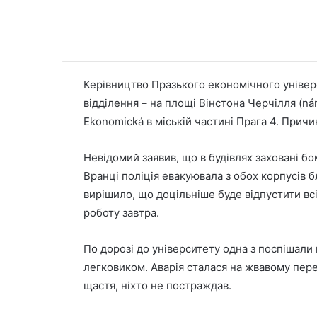
Керівництво Празького економічного універс
відділення – на площі Вінстона Черчілля (nám
Ekonomická в міській частині Прага 4. Прич
Невідомий заявив, що в будівлях заховані бом
Вранці поліція евакуювала з обох корпусів б
вирішило, що доцільніше буде відпустити всіх
роботу завтра.
По дорозі до університету одна з поспішали
легковиком. Аварія сталася на жвавому перех
щастя, ніхто не постраждав.