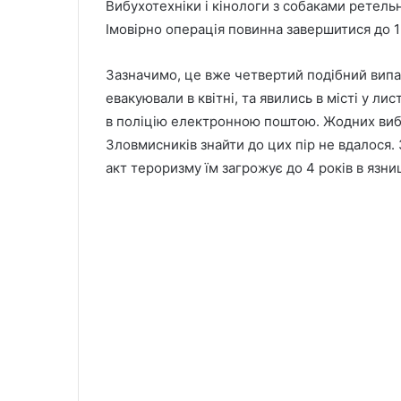
Вибухотехніки і кінологи з собаками ретель
Імовірно операція повинна завершитися до 1
Зазначимо, це вже четвертий подібний випад
евакуювали в квітні, та явились в місті у л
в поліцію електронною поштою. Жодних вибу
Зловмисників знайти до цих пір не вдалося.
акт тероризму їм загрожує до 4 років в язниц