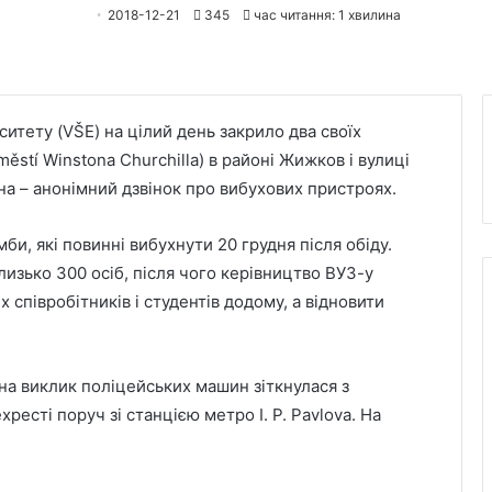
2018-12-21
345
час читання: 1 хвилина
итету (VŠE) на цілий день закрило два своїх
ěstí Winstona Churchilla) в районі Жижков і вулиці
ина – анонімний дзвінок про вибухових пристроях.
би, які повинні вибухнути 20 грудня після обіду.
лизько 300 осіб, після чого керівництво ВУЗ-у
 співробітників і студентів додому, а відновити
 на виклик поліцейських машин зіткнулася з
ресті поруч зі станцією метро I. P. Pavlova. На