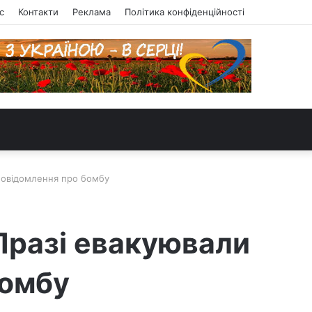
с
Контакти
Реклама
Політика конфіденційності
 повідомлення про бомбу
 Празі евакуювали
бомбу