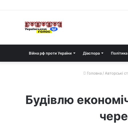
Війна рф проти України
Діаспора
Політика
Головна
/
Авторські ст
Будівлю економіч
чере