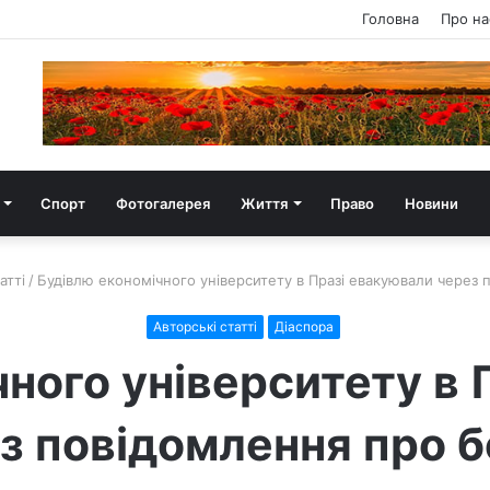
Головна
Про на
Спорт
Фотогалерея
Життя
Право
Новини
атті
/
Будівлю економічного університету в Празі евакуювали через
Авторські статті
Діаспора
ного університету в
з повідомлення про 