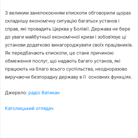
З великим занепокоєнням єпископи обговорили щораз
складнішу економічну ситуацію багатьох установ і
справ, які провадить Церква у Болівії. Держава не бере
до уваги майбутньої економічної кризи і зобов’язує ці
установи додатково винагороджувати своїх працівників.
Як передбачають єпископи, це стане причиною
обмеження послуг, що надають багато установ, які
працюють на благо всього суспільства, неодноразово
виручаючи безпорадну державу в її основних функціях.
Джерело:
радіо Ватикан
Католицький оглядач