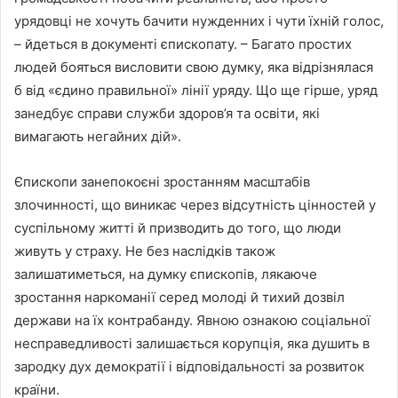
урядовці не хочуть бачити нужденних і чути їхній голос,
– йдеться в документі єпископату. – Багато простих
людей бояться висловити свою думку, яка відрізнялася
б від «єдино правильної» лінії уряду. Що ще гірше, уряд
занедбує справи служби здоров’я та освіти, які
вимагають негайних дій».
Єпископи занепокоєні зростанням масштабів
злочинності, що виникає через відсутність цінностей у
суспільному житті й призводить до того, що люди
живуть у страху. Не без наслідків також
залишатиметься, на думку єпископів, лякаюче
зростання наркоманії серед молоді й тихий дозвіл
держави на їх контрабанду. Явною ознакою соціальної
несправедливості залишається корупція, яка душить в
зародку дух демократії і відповідальності за розвиток
країни.