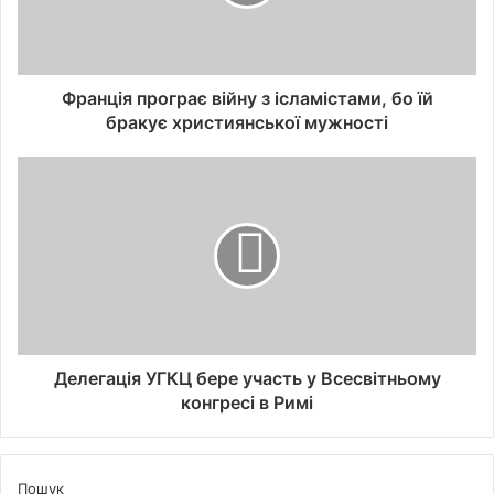
Франція програє війну з ісламістами, бо їй
бракує християнської мужності
Делегація УГКЦ бере участь у Всесвітньому
конгресі в Римі
Пошук