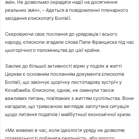
змін. Не дозвольмо окрадати надії на досягнення
реальних змін», – йдеться в повідомленні пленарного
засідання єпископату Болівії.
Скеровуючи своє послання до урядовців і всього
народу, єпископи згадали слова Папи Франциска під час
цьогорічного паломництва до цієї країни.
Заклик до більшої активності вірян у подіях в житті
Церкви є основним посланням документа єпископів
Болівії, що закінчує щорічну листопадову зустріч у
Кочабамба. Єпископи, однак, не оминули також
важливих питань, пов’язаних з життям суспільства. Вони
нагадали, що тривожною виглядає заплутана ситуація
щодо питання податків і майбутньої економічної кризи.
«Ми живемо в час, коли ідеологія уряду не дозволяє
громадськості побачити реальність, або просто