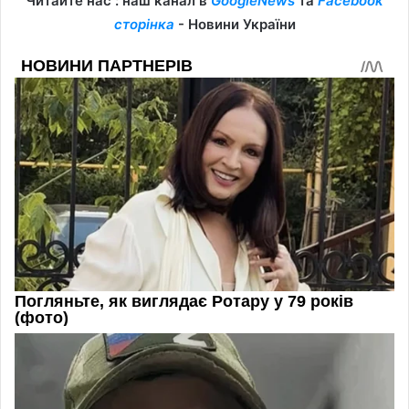
Читайте нас : наш канал в
GoogleNews
та
Facebook
сторінка
- Новини України