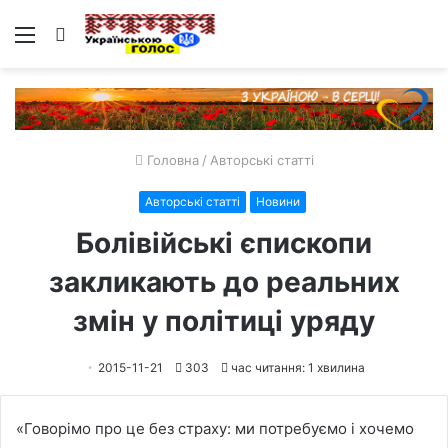
Меню
Пошук
Головна
/
Авторські статті
Авторські статті
Новини
Болівійські єпископи
закликають до реальних
змін у політиці уряду
2015-11-21
303
час читання: 1 хвилина
«Говорімо про це без страху: ми потребуємо і хочемо