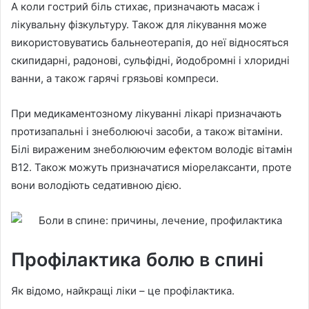
А коли гострий біль стихає, призначають масаж і
лікувальну фізкультуру. Також для лікування може
використовуватись бальнеотерапія, до неї відносяться
скипидарні, радонові, сульфідні, йодобромні і хлоридні
ванни, а також гарячі грязьові компреси.
При медикаментозному лікуванні лікарі призначають
протизапальні і знеболюючі засоби, а також вітаміни.
Білі вираженим знеболюючим ефектом володіє вітамін
В12. Також можуть призначатися міорелаксанти, проте
вони володіють седативною дією.
Профілактика болю в спині
Як відомо, найкращі ліки – це профілактика.