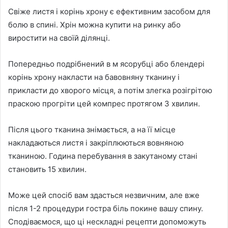
Свіже листя і корінь хрону є ефективним засобом для
болю в спині. Хрін можна купити на ринку або
виростити на своїй ділянці.
Попередньо подрібнений в м ясорубці або блендері
корінь хрону накласти на бавовняну тканину і
прикласти до хворого місця, а потім злегка розігрітою
праскою прогріти цей компрес протягом 3 хвилин.
Після цього тканина знімається, а на її місце
накладаються листя і закріплюються вовняною
тканиною. Година перебування в закутаному стані
становить 15 хвилин.
Може цей спосіб вам здасться незвичним, але вже
після 1-2 процедури гостра біль покине вашу спину.
Сподіваємося, що ці нескладні рецепти допоможуть