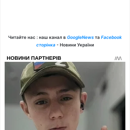
Читайте нас : наш канал в
GoogleNews
та
Facebook
сторінка
- Новини України