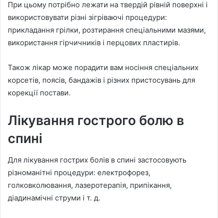
При цьому потрібно лежати на твердій рівній поверхні і
використовувати різні зігріваючі процедури:
прикладання грілки, розтирання спеціальними мазями,
використання гірчичників і перцових пластирів.
Також лікар може порадити вам носіння спеціальних
корсетів, поясів, бандажів і різних пристосувань для
корекції постави.
Лікування гострого болю в
спині
Для лікування гострих болів в спині застосовують
різноманітні процедури: електрофорез,
голковколювання, лазеротерапія, припікання,
діадинамічні струми і т. д.