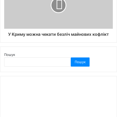
У Криму можна чекати безліч майнових кофлікт
Пошук
Пошук