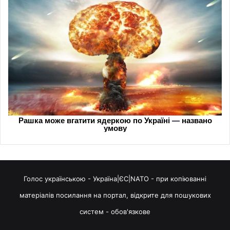
Голос українською - Україна|ЄС|NATO - при копіюванні
матеріалів посилання на портал, відкрите для пошукових
систем - обов'язкове