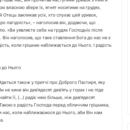
кою власною збере їх, ягнят носитиме на грудях,
ий Отець закликав усіх, хто слухає цей уривок,
ро лагідність», – наголосив він, додаючи, що
стю. «Ви уявляєте себе на грудях Господніх після
х. Він наголосив, що таке ставлення Бога до нас не є
ість, коли грішник наближається до Нього. І радість
я до Нього
 йдеться також у притчі про Доброго Пастиря, яку
 не кине він дев’ядесят дев’ять у горах і не піде
айти її, (…) радіє нею більше, ніж дев’ядесят
 «Такою є радість Господа перед обличчям грішника,
 нас, коли наближаємося до Нього, аби Він нам
а.