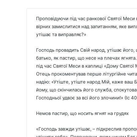
Проповідуючи під час ранкової Святої Меси 
вірних замислитися над запитанням, яке випл
утішає та виправляє?»
Господь провадить Свій народ, утішає його, 
батько, як пастир, що несе на плечах ягнят
під час Святої Меси в каплиці «Дому Святої 
Отець прокоментував перше літургійне читан
надію: «Утіште, утіште народ Мій, каже ваш 
йому, що скінчилась його служба, спокутова
Господньої удвоє за всі його злочини!» (Іс 40,
Немов пастир, що носить ягнят на грудях
«Господь завжди утішає, – підкреслив пропо
утішити себе». Пояснюючи, яким чином Бог у