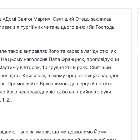
в «Домі Святої Марти», Святіший Отець закликав
иває з літургійних читань цього дня: «Як Господь
але також виправляє його та карає з лагідністю, як
а. На цьому наголосив Папа Франциск, проповідуючи
Марти» у вівторок, 10 грудня 2019 року. Святіший
ня дня з Книги Ісаї, в якому пророк звіщає народові
Бог. Промовляйте Єрусалимові до серця й вістить
но його несправедливість, бо він прийняв з руки
 1-2).
відник, – але за умови, що ми дозволимо Йому
тішає нас, він прочитав наступний уривок з Книги