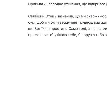
Приймати Господнє утішення, що відкриває 
Святіший Отець зазначив, що ми скаржимося 
сум, щоб ми були засмучені труднощами жи
що Бог їх не простить. Саме тоді, за словам
промовляє: «Я утішаю тебе, Я поруч з тобою