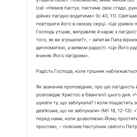
Ісаї: «Немов пастух, пастиме своє стадо, ру
дійних лагідно водитиме» (Іс 40, 11). Святіш
повторити його в своєму серці. «Це уривок п
Господь утішає, виправляє й карає з лагідні
того, як ви згрішили?», – запитав Папа вірни
дипломатією, а виявом радості: «Це Його рад
вчиняє Його лагідним».
Радість Господа, коли грішник наближаєтьс
Як зазначив проповідник, про цю лагідність
розповідає Христос в Євангелії цього дня. «Чи
шукати ту, що заблукала? І коли пощастить зн
дев’ятьма, що не заблукали» (Мт 18, 12-13).
перед нами, коли дозволяємо Йому простити
простив», – пояснив Наступник святого Петр