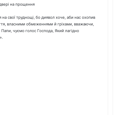
двері на прощення
на свої труднощі, бо диявол хоче, аби нас охопив
ття, власними обмеженнями й гріхами, вважаючи,
и Папи, чуємо голос Господа, Який лагідно
».