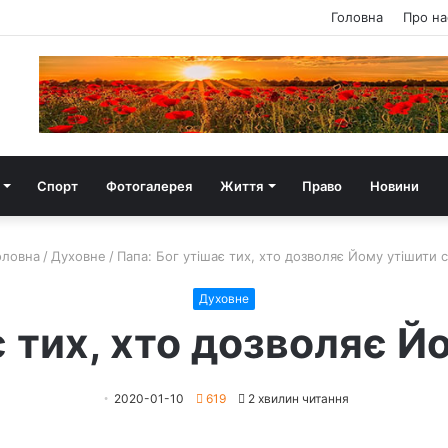
Головна
Про на
Спорт
Фотогалерея
Життя
Право
Новини
ловна
/
Духовне
/
Папа: Бог утішає тих, хто дозволяє Йому утішити 
Духовне
є тих, хто дозволяє Й
2020-01-10
619
2 хвилин читання