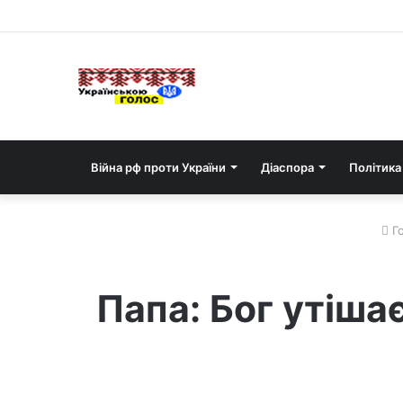
Війна рф проти України
Діаспора
Політика
Го
Папа: Бог утіша