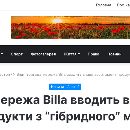
Головна
Про на
Спорт
Фотогалерея
Життя
Право
Новини
стрії
/
У Відні торгова мережа Billa вводить в свій асортимент продук
Новини з Австрії
мережа Billa вводить 
укти з “гібридного” 