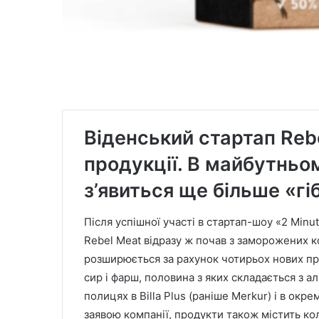
Віденський стартап Reb
продукції. В майбутньом
з’явиться ще більше «гі
Після успішної участі в стартап-шоу «2 Minu
Rebel Meat відразу ж почав з заморожених к
розширюється за рахунок чотирьох нових про
сир і фарш, половина з яких складається з а
полицях в Billa Plus (раніше Merkur) і в окрем
заявою компанії, продукти також містить кол