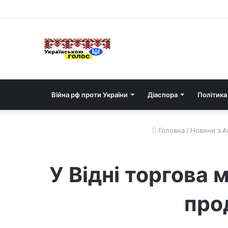
Війна рф проти України
Діаспора
Політика
Головна
/
Новини з Ав
У Відні торгова 
прод