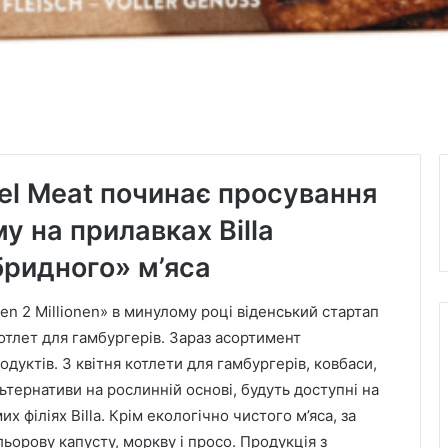
el Meat починає просування
у на прилавках Billa
бридного» м’яса
ten 2 Millionen» в минулому році віденський стартап
отлет для гамбургерів. Зараз асортимент
дуктів. З квітня котлети для гамбургерів, ковбаси,
льтернативи на рослинній основі, будуть доступні на
их філіях Billa. Крім екологічно чистого м’яса, за
ьорову капусту, моркву і просо. Продукція з