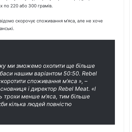
х по 220 або 300 грамів.
свідомо скорочує споживання м’яса, але не хоче
анські.
нку ми зможемо охопити ще більше
вбаси нашим варіантом 50:50. Rebel
коротити споживання м’яса », –
сновниця і директор Rebel Meat. «І
ь трохи менше м’яса, тим більше
якби кілька людей повністю