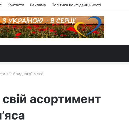
с
Контакти
Реклама
Політика конфіденційності
ти з “гібридного” м’яса
в свій асортимент
м’яса