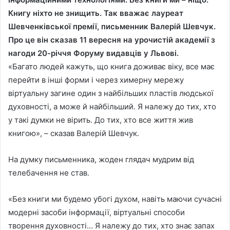
Книгу ніхто не знищить. Так вважає лауреат
Шевченківської премії, письменник Валерій Шевчук.
Про це він сказав 11 вересня на урочистій академії з
нагоди 20-річчя Форуму видавців у Львові.
«Багато людей кажуть, що книга доживає віку, все має
перейти в інші форми і через химерну мережу
віртуальну загине один з найбільших пластів людської
духовності, а може й найбільший. Я належу до тих, хто
у такі думки не вірить. До тих, хто все життя жив
книгою», – сказав Валерій Шевчук.
На думку письменника, жоден глядач мудрим від
телебачення не став.
«Без книги ми будемо убогі духом, навіть маючи сучасні
модерні засоби інформації, віртуальні способи
творення духовності… Я належу до тих, хто знає запах