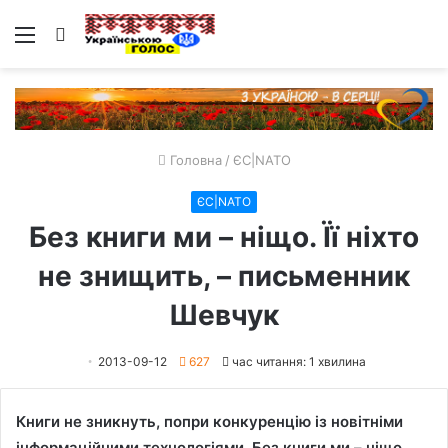
Меню
Пошук
Головна
/
ЄС|NATO
ЄС|NATO
Без книги ми – ніщо. Її ніхто
не знищить, – письменник
Шевчук
2013-09-12
627
час читання: 1 хвилина
Книги не зникнуть, попри конкуренцію із новітніми
інформаційними технологіями. Без книги ми – ніщо.