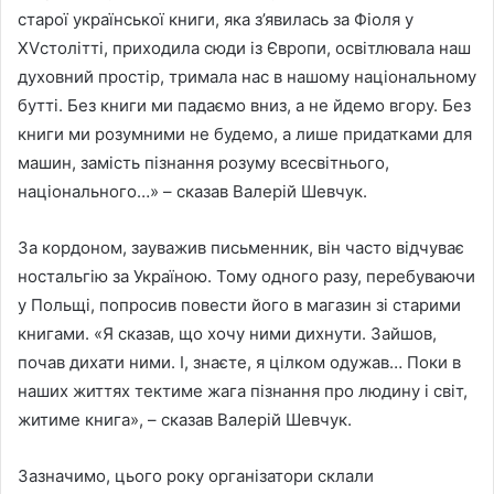
старої української книги, яка з’явилась за Фіоля у
XVстолітті, приходила сюди із Європи, освітлювала наш
духовний простір, тримала нас в нашому національному
бутті. Без книги ми падаємо вниз, а не йдемо вгору. Без
книги ми розумними не будемо, а лише придатками для
машин, замість пізнання розуму всесвітнього,
національного…» – сказав Валерій Шевчук.
За кордоном, зауважив письменник, він часто відчуває
ностальгію за Україною. Тому одного разу, перебуваючи
у Польщі, попросив повести його в магазин зі старими
книгами. «Я сказав, що хочу ними дихнути. Зайшов,
почав дихати ними. І, знаєте, я цілком одужав… Поки в
наших життях тектиме жага пізнання про людину і світ,
житиме книга», – сказав Валерій Шевчук.
Зазначимо, цього року організатори склали