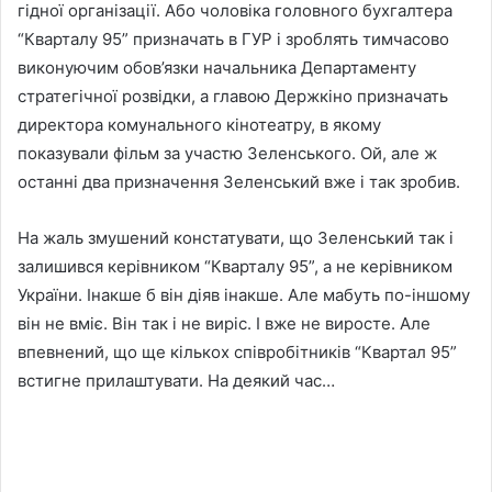
гідної організації. Або чоловіка головного бухгалтера
“Кварталу 95” призначать в ГУР і зроблять тимчасово
виконуючим обов’язки начальника Департаменту
стратегічної розвідки, а главою Держкіно призначать
директора комунального кінотеатру, в якому
показували фільм за участю Зеленського. Ой, але ж
останні два призначення Зеленський вже і так зробив.
На жаль змушений констатувати, що Зеленський так і
залишився керівником “Кварталу 95”, а не керівником
України. Інакше б він діяв інакше. Але мабуть по-іншому
він не вміє. Він так і не виріс. І вже не виросте. Але
впевнений, що ще кількох співробітників “Квартал 95”
встигне прилаштувати. На деякий час…