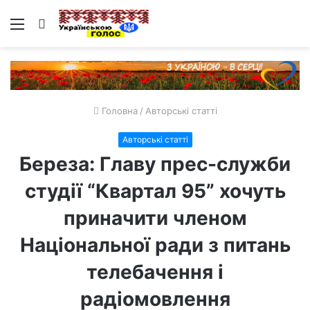
Меню
Пошук
Головна
/
Авторські статті
Авторські статті
Береза: Главу прес-служби
студії “Квартал 95” хочуть
приначити членом
Національної ради з питань
телебачення і
радіомовлення