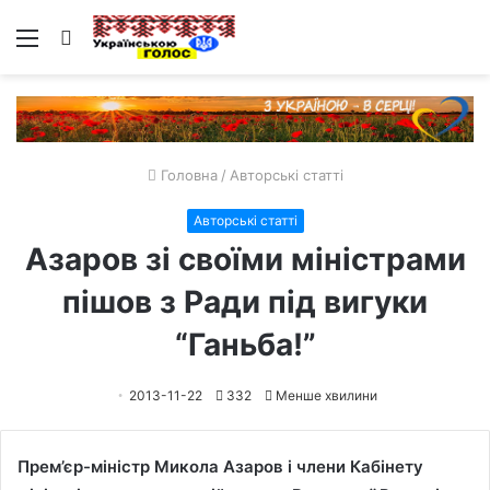
Меню
Пошук
Головна
/
Авторські статті
Авторські статті
Азаров зі своїми міністрами
пішов з Ради під вигуки
“Ганьба!”
2013-11-22
332
Менше хвилини
Прем’єр-міністр Микола Азаров і члени Кабінету