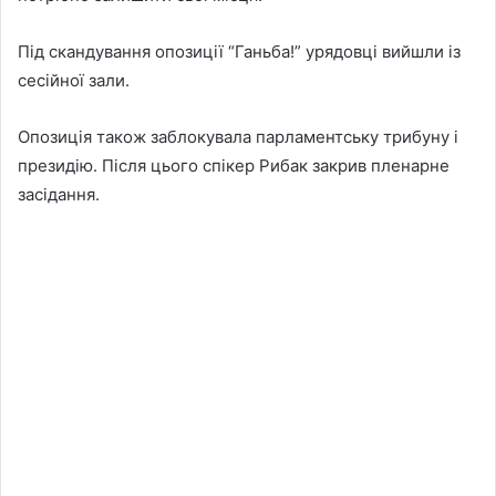
Під скандування опозиції “Ганьба!” урядовці вийшли із
сесійної зали.
Опозиція також заблокувала парламентську трибуну і
президію. Після цього спікер Рибак закрив пленарне
засідання.