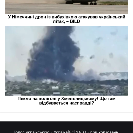
Голос українською - Україна|ЄС|NATO - при копіюванні