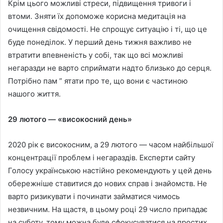
Крім цього можливі стреси, підвищення тривоги і
втоми. Зняти їх допоможе корисна медитація на
очищення свідомості. Не спрощує ситуацію і ті, що це
буде понеділок. У перший день тижня важливо не
втратити впевненість у собі, так що всі можливі
негаразди не варто сприймати надто близько до серця.
Потрібно пам ” ятати про те, що вони є частиною
нашого життя.
29 лютого — «високосний день»
2020 рік є високосним, а 29 лютого — часом найбільшої
концентрації проблем і негараздів. Експерти сайту
Голосу українською настійно рекомендують у цей день
обережніше ставитися до нових справ і знайомств. Не
варто ризикувати і починати займатися чимось
незвичним. На щастя, в цьому році 29 число припадає
на суботу, тому можна буде сфокусуватися на простих