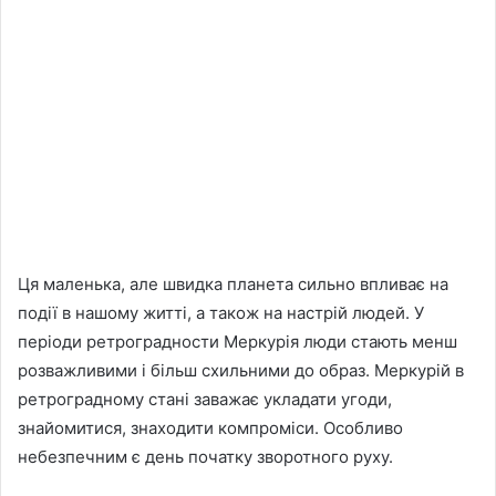
Ця маленька, але швидка планета сильно впливає на
події в нашому житті, а також на настрій людей. У
періоди ретроградности Меркурія люди стають менш
розважливими і більш схильними до образ. Меркурій в
ретроградному стані заважає укладати угоди,
знайомитися, знаходити компроміси. Особливо
небезпечним є день початку зворотного руху.