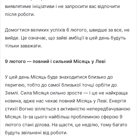
виявлятиме ініціативи і не запросити вас відпочити
після роботи.
Домогтися великих успіхів 6 лютого, швидше за все, не
вийде. Це означає, що зайві амбіції в цей день будуть
тільки заважати.
9 лютого — повний і сильний Місяць у Леві
У цей день Місяць буде знаходитися близько до
перигею, тобто до самої близької точці орбіти до
Землі. Сила Місяця сильно зросте — і це не найкраща
новина, адже нас чекає повний Місяць у Леві. Енергія
стихії Вогню зіллється з активністю непередбачуваною
Місяця. Із-за цього найбільш проблемною сферою 9
лютого стані ділова. На щастя, це неділю, тому багато
будуть звільнені від роботи.