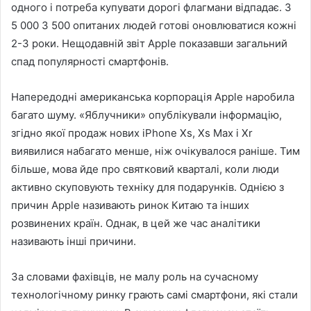
одного і потреба купувати дорогі флагмани відпадає. З
5 000 3 500 опитаних людей готові оновлюватися кожні
2-3 роки. Нещодавній звіт Apple показавши загальний
спад популярності смартфонів.
Напередодні американська корпорація Apple наробила
багато шуму. «Яблучники» опублікували інформацію,
згідно якої продаж нових iPhone Xs, Xs Max і Xr
виявилися набагато менше, ніж очікувалося раніше. Тим
більше, мова йде про святковий кварталі, коли люди
активно скуповують техніку для подарунків. Однією з
причин Apple називають ринок Китаю та інших
розвинених країн. Однак, в цей же час аналітики
називають інші причини.
За словами фахівців, не малу роль на сучасному
технологічному ринку грають самі смартфони, які стали