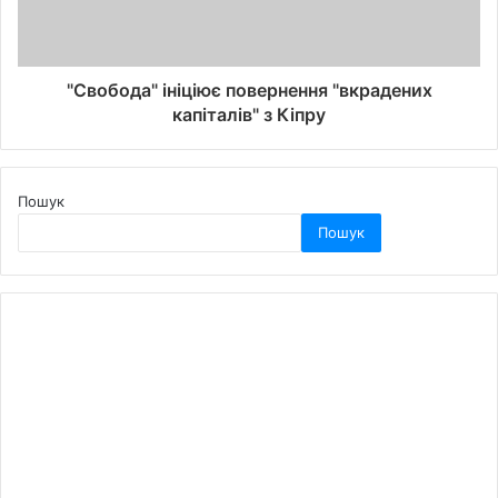
"Свобода" ініціює повернення "вкрадених
капіталів" з Кіпру
Пошук
Пошук