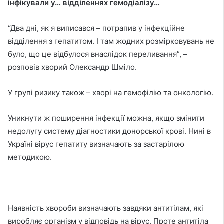
інфікували у… відділеннях гемодіалізу…
“Два дні, як я виписався – потрапив у інфекційне
відділення з гепатитом. І там жодних розмірковувань не
було, що це відбулося внаслідок переливання”, –
розповів хворий Олександр Шміло.
У групі ризику також – хворі на гемофілію та онкологію.
Уникнути ж поширення інфекції можна, якщо змінити
недолугу систему діагностики донорської крові. Нині в
Україні вірус гепатиту визначають за застарілою
методикою.
Наявність хвороби визначають завдяки антитілам, які
виробляє організм у відповідь на вірус. Проте антитіла