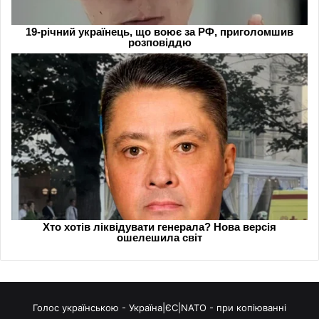
Голос українською - Україна|ЄС|NATO - при копіюванні