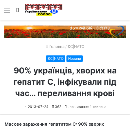
Меню
Пошук
Головна
/
ЄС|NATO
ЄС|NATO
Новини
90% українців, хворих на
гепатит С, інфікували під
час… переливання крові
2013-07-24
362
час читання: 1 хвилина
Масове зараження гепатитом С: 90% хворих