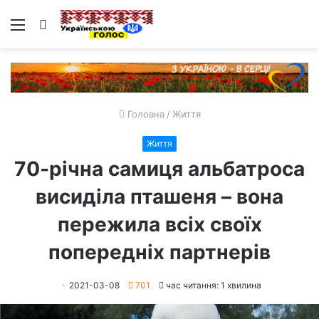
Меню
Пошук
Головна
/
Життя
Життя
70-річна самиця альбатроса
висиділа пташеня – вона
пережила всіх своїх
попередніх партнерів
2021-03-08
701
час читання: 1 хвилина