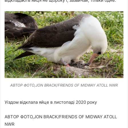
відкладають яйця не щороку і, зазвичай, тільки одне.
АВТОР ФОТО,JON BRACK/FRIENDS OF MIDWAY ATOLL NWR
Уіздом відклала яйце в листопаді 2020 року
АВТОР ФОТО,JON BRACK/FRIENDS OF MIDWAY ATOLL
NWR