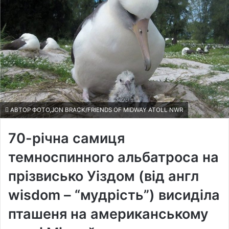
АВТОР ФОТО,JON BRACK/FRIENDS OF MIDWAY ATOLL NWR
70-річна самиця
темноспинного альбатроса на
прізвисько Уіздом (від англ
wisdom – “мудрість”) висиділа
пташеня на американському