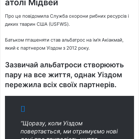
атолі Мідвей
Про це повідомила Служба охорони рибних ресурсів і
диких тварин США (USFWS).
Батьком пташеняти став альбатрос на ім’я Акіакмай,
який є партнером Уіздом з 2012 року.
Зазвичай альбатроси створюють
пару на все життя, однак Уіздом
пережила всіх своїх партнерів.
“Щоразу, коли Уіздом
повертається, ми отримуємо нові