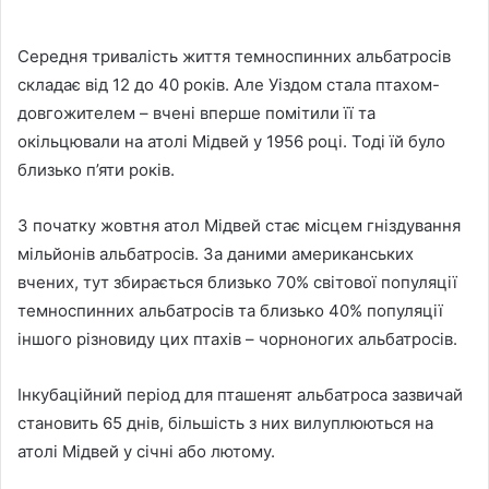
Середня тривалість життя темноспинних альбатросів
складає від 12 до 40 років. Але Уіздом стала птахом-
довгожителем – вчені вперше помітили її та
окільцювали на атолі Мідвей у 1956 році. Тоді їй було
близько п’яти років.
З початку жовтня атол Мідвей стає місцем гніздування
мільйонів альбатросів. За даними американських
вчених, тут збирається близько 70% світової популяції
темноспинних альбатросів та близько 40% популяції
іншого різновиду цих птахів – чорноногих альбатросів.
Інкубаційний період для пташенят альбатроса зазвичай
становить 65 днів, більшість з них вилуплюються на
атолі Мідвей у січні або лютому.