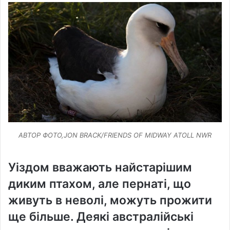
АВТОР ФОТО,JON BRACK/FRIENDS OF MIDWAY ATOLL NWR
Уіздом вважають найстарішим
диким птахом, але пернаті, що
живуть в неволі, можуть прожити
ще більше. Деякі австралійські