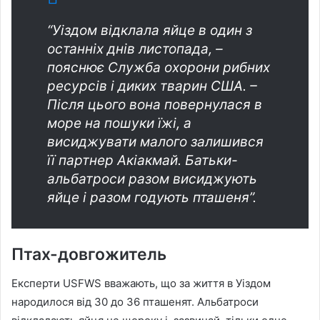
“Уіздом відклала яйце в один з
останніх днів листопада, –
пояснює Служба охорони рибних
ресурсів і диких тварин США. –
Після цього вона повернулася в
море на пошуки їжі, а
висиджувати малого залишився
її партнер Акіакмай. Батьки-
альбатроси разом висиджують
яйце і разом годують пташеня”.
Птах-довгожитель
Експерти USFWS вважають, що за життя в Уіздом
народилося від 30 до 36 пташенят. Альбатроси