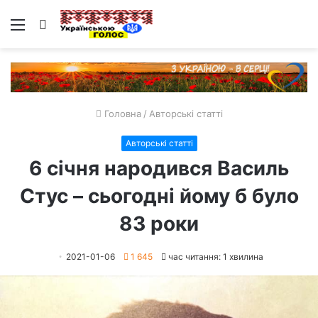
Меню
Пошук
Головна
/
Авторські статті
Авторські статті
6 січня народився Василь
Стус – сьогодні йому б було
83 роки
2021-01-06
1 645
час читання: 1 хвилина