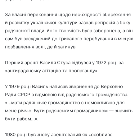
За власні переконання щодо необхідності збереження
й розвитку української культури зазнав репресій з боку
радянської влади, його творчість була заборонена, а він
сам був засуджений до тривалого перебування в місцях
позбавлення волі, де й загинув.
Перший арешт Василя Стуса відбувся у 1972 році за
«антирадянську агітацію та пропаганду».
У 1979 році Василь написав звернення до Верховно
Ради СРСР з відмовою від радянського громадянства:
«…мати радянське громадянство є неможливою для
мене річчю. Бути радянським громадянином — значить
бути рабом…».
1980 році був знову арештований як «особливо