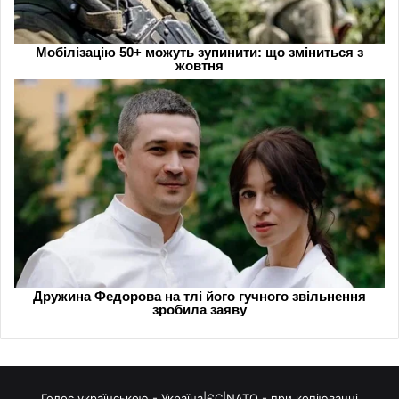
Голос українською - Україна|ЄС|NATO - при копіюванні