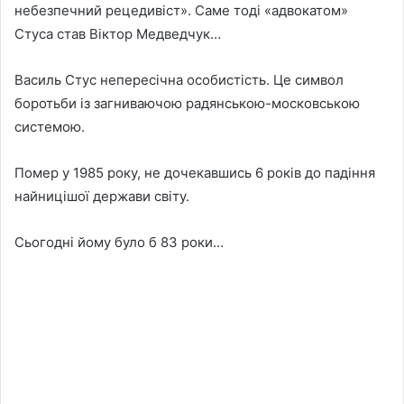
небезпечний рецедивіст». Саме тоді «адвокатом»
Стуса став Віктор Медведчук…
Василь Стус непересічна особистість. Це символ
боротьби із загниваючою радянською-московською
системою.
Помер у 1985 року, не дочекавшись 6 років до падіння
найницішої держави світу.
Сьогодні йому було б 83 роки…