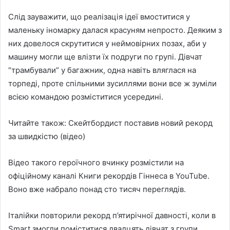
Слід зауважити, що реалізація ідеї вмоститися у
маленьку іномарку далася красуням непросто. Деяким з
них довелося скрутитися у неймовірних позах, аби у
машину могли ще влізти їх подруги по групі. Дівчат
“трамбували” у багажник, одна навіть вляглася на
торпеді, проте спільними зусиллями вони все ж зуміли
всією командою розміститися усередині.
Читайте також: Скейтбордист поставив новий рекорд
за швидкістю (відео)
Відео такого героїчного вчинку розмістили на
офіційному каналі Книги рекордів Гіннеса в YouTube.
Воно вже набрало понад сто тисяч переглядів.
Італійки повторили рекорд п’ятирічної давності, коли в
Smart змогли поміститися двадцять дівчат з групи