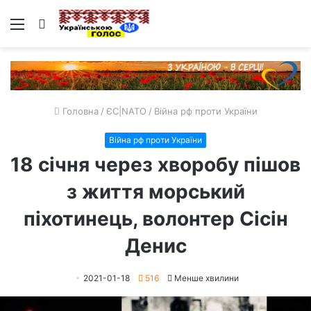
Меню
Пошук
Головна
/
ЄС|NATO
/
Війна рф проти України
Війна рф проти України
18 січня через хворобу пішов
з життя морський
піхотинець, волонтер Сісін
Денис
2021-01-18
516
Менше хвилини