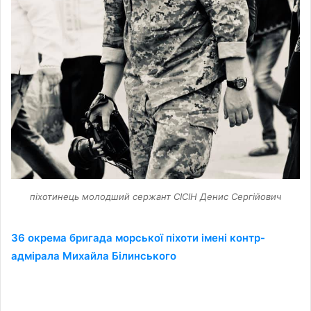
піхотинець молодший сержант СІСІН Денис Сергійович
36 окрема бригада морської піхоти імені контр-
адмірала Михайла Білинського