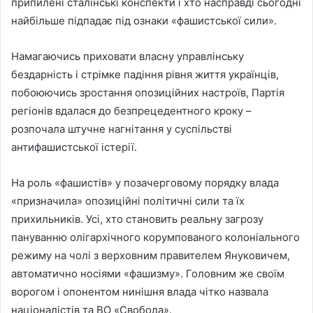
припилені сталінські конспекти і хто насправді сьогодні
найбільше підпадає під ознаки «фашистської сили».
Намагаючись приховати власну управлінську
бездарність і стрімке падіння рівня життя українців,
побоюючись зростання опозиційних настроїв, Партія
регіонів вдалася до безпрецедентного кроку –
розпочала штучне нагнітання у суспільстві
антифашистської істерії.
На роль «фашистів» у позачерговому порядку влада
«призначила» опозиційні політичні сили та їх
прихильників. Усі, хто становить реальну загрозу
пануванню олігархічного корумпованого колоніального
режиму на чолі з верховним правителем Януковичем,
автоматично носіями «фашизму». Головним же своїм
ворогом і опонентом нинішня влада чітко назвала
націоналістів та ВО «Свобода».