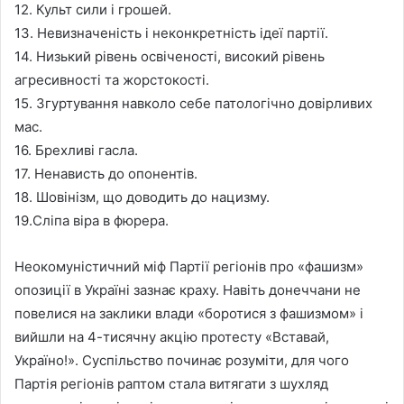
12. Культ сили і грошей.
13. Невизначеність і неконкретність ідеї партії.
14. Низький рівень освіченості, високий рівень
агресивності та жорстокості.
15. Згуртування навколо себе патологічно довірливих
мас.
16. Брехливі гасла.
17. Ненависть до опонентів.
18. Шовінізм, що доводить до нацизму.
19.Сліпа віра в фюрера.
Неокомуністичний міф Партії регіонів про «фашизм»
опозиції в Україні зазнає краху. Навіть донеччани не
повелися на заклики влади «боротися з фашизмом» і
вийшли на 4-тисячну акцію протесту «Вставай,
Україно!». Суспільство починає розуміти, для чого
Партія регіонів раптом стала витягати з шухляд