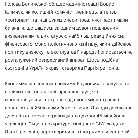
Голова Волинської облдержадміністрації Борис
Клімчук, як колишній комуніст-ленінець, а тепер –
«регіонал», та інші функціонери правлячої партії мали
би знати, що фашизм, за одним доволі поширеним
визначенням, є диктатурою найбільш реакційних сил
фінансового-монополістичного капіталу, який здійснює
політику визиску та експлуатації народу і спирається на
розгалужений репресивний апарат. Щось подібне
сьогодні в Україні якраз і створила Партія регіонів.
Економічною основою режиму Януковича є панування
великих фінансово-олігархічних груп, які
монополізували контроль над економікою країни і
володіють найбільшими багатствами. Доходи декількох
десятків олігархів перевищують доходи 45 мільйонів
українців. Суди, прокуратура, міліція та СБУ, завдяки
Партії регіонів, перетворилися в інструменти репресій