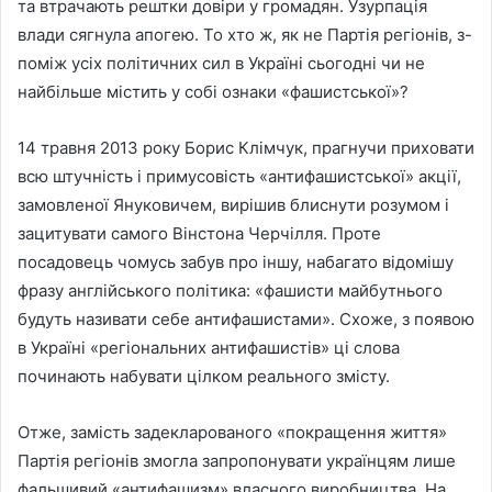
та втрачають рештки довіри у громадян. Узурпація
влади сягнула апогею. То хто ж, як не Партія регіонів, з-
поміж усіх політичних сил в Україні сьогодні чи не
найбільше містить у собі ознаки «фашистської»?
14 травня 2013 року Борис Клімчук, прагнучи приховати
всю штучність і примусовість «антифашистської» акції,
замовленої Януковичем, вирішив блиснути розумом і
зацитувати самого Вінстона Черчілля. Проте
посадовець чомусь забув про іншу, набагато відомішу
фразу англійського політика: «фашисти майбутнього
будуть називати себе антифашистами». Схоже, з появою
в Україні «регіональних антифашистів» ці слова
починають набувати цілком реального змісту.
Отже, замість задекларованого «покращення життя»
Партія регіонів змогла запропонувати українцям лише
фальшивий «антифашизм» власного виробництва. На