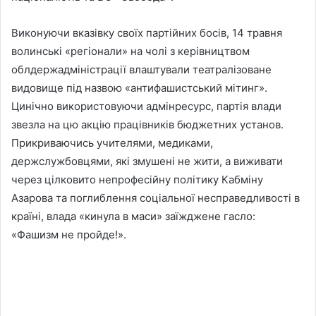
Виконуючи вказівку своїх партійних босів, 14 травня
волинські «регіонали» на чолі з керівництвом
облдержадміністрації влаштували театралізоване
видовище під назвою «антифашистський мітинг».
Цинічно використовуючи адмінресурс, партія влади
звезла на цю акцію працівників бюджетних установ.
Прикриваючись учителями, медиками,
держслужбовцями, які змушені не жити, а виживати
через цілковито непрофесійну політику Кабміну
Азарова та поглиблення соціальної несправедливості в
країні, влада «кинула в маси» заїжджене гасло:
«Фашизм не пройде!».