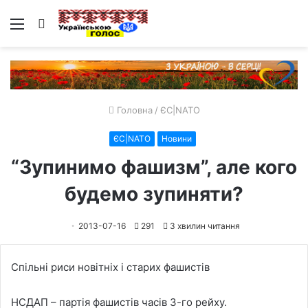
Меню
Пошук
Головна
/
ЄС|NATO
ЄС|NATO
Новини
“Зупинимо фашизм”, але кого
будемо зупиняти?
2013-07-16
291
3 хвилин читання
Спільні риси новітніх і старих фашистів
НСДАП – партія фашистів часів 3-го рейху.