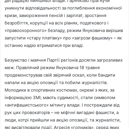
деградацію нинішньої влади. Гарячково прагнучи
уникнути відповідальності за поглиблення економічної
кризи, замороження пенсій і зарплат, зростання
безробіття, корупції на всіх рівнях, податкового і
«правоохоронного» безладу, режим Януковича вирішив
запустити «стару платівку» про «загрози фашизму» – як
останню надію втриматися при владі.
Безумство і маячня Партії регіонів досягли загрозливих
меж. Правлячий режим Януковича 18 травня
продемонстрував свій звірячий оскал, коли бандити
напали на акцію опозиції та побили журналістів.
Молодики в спортивних костюмах, окремі з яких, за
інформацією ЗМІ, мають судимості, стали символом
«антифашистського» мітингу влади. І постраждали від
рук цих провокаторів – не міфічні вигадані фашисти, а
люди, котрі прийшли на акцію опозиції, та журналісти,
які висвітлювали події. Агресія «гопників», серед яких