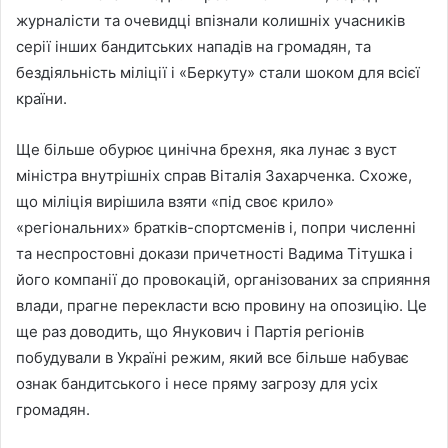
журналісти та очевидці впізнали колишніх учасників
серії інших бандитських нападів на громадян, та
бездіяльність міліції і «Беркуту» стали шоком для всієї
країни.
Ще більше обурює цинічна брехня, яка лунає з вуст
міністра внутрішніх справ Віталія Захарченка. Схоже,
що міліція вирішила взяти «під своє крило»
«регіональних» братків-спортсменів і, попри численні
та неспростовні докази причетності Вадима Тітушка і
його компанії до провокацій, організованих за сприяння
влади, прагне перекласти всю провину на опозицію. Це
ще раз доводить, що Янукович і Партія регіонів
побудували в Україні режим, який все більше набуває
ознак бандитського і несе пряму загрозу для усіх
громадян.