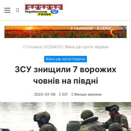
Меню
Пошук
Головна
/
ЄС|NATO
/
Війна рф проти України
Війна рф проти України
ЗСУ знищили 7 ворожих
човнів на півдні
2023-02-08
321
Менше хвилини