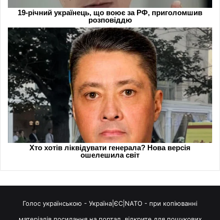
Голос українською - Україна|ЄС|NATO - при копіюванні
матеріалів посилання на портал, відкрите для пошукових