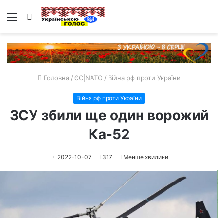
Меню
Пошук
Головна
/
ЄС|NATO
/
Війна рф проти України
Війна рф проти України
ЗСУ збили ще один ворожий
Ка-52
2022-10-07
317
Менше хвилини