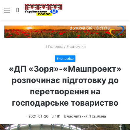
Меню
Пошук
Головна
/
Економіка
Економіка
«ДП «Зоря»-«Машпроект»
розпочинає підготовку до
перетворення на
господарське товариство
2021-01-26
481
час читання: 1 хвилина