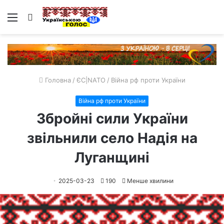
Меню
Пошук
Головна
/
ЄС|NATO
/
Війна рф проти України
Війна рф проти України
Збройні сили України
звільнили село Надія на
Луганщині
2025-03-23
190
Менше хвилини