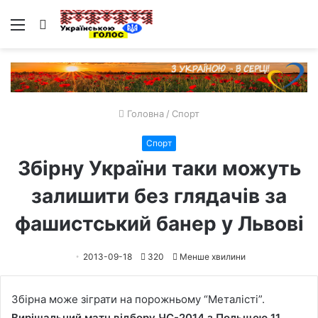
Меню
Пошук
Головна
/
Спорт
Спорт
Збірну України таки можуть
залишити без глядачів за
фашистський банер у Львові
2013-09-18
320
Менше хвилини
Збірна може зіграти на порожньому “Металісті”.
Вирішальний матч відбору ЧС-2014 з Польщею 11