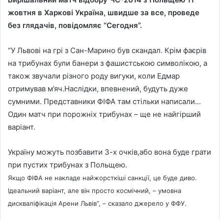
жовтня в Харкові Україна, швидше за все, проведе
без глядачів, повідомляє “Сегодня”.
“У Львові на грі з Сан-Марино був скандал. Крім фаєрів
на трибунах були банери з фашистською символікою, а
також звучали різного роду вигуки, коли Едмар
отримував м’яч.Наслідки, впевнений, будуть дуже
сумними. Представники ФІФА там стільки написали…
Один матч при порожніх трибунах – ще не найгірший
варіант.
Україну можуть позбавити 3-х очків,або вона буде грати
при пустих трибунах з Польщею.
Якщо ФІФА не накладе найжорсткіші санкції, це буде диво.
Ідеальний варіант, але він просто космічний, – умовна
дискваліфікація Арени Львів”, – сказало джерело у ФФУ.