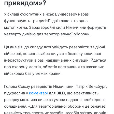
привидом»?
У складі сухопутних військ Бундесверу наразі
функціонують три дивізії: дві танкові та одна
мотопіхотна. Зараз збройні сили Німеччини формують
четверту дивізію для територіальної оборони.
Ця дивізія, до складу якої увійдуть резервісти та діючі
військові, повинна забезпечувати безпеку ключової
інфраструктури в разі надзвичайних ситуацій. Йдеться
про охорону мостів, об’єктів постачання та важливих
військових баз у межах країни.
Голова Союзу резервістів Німеччини, Патрік Зенсбург,
підкреслив у
коментарі
для
BILD
, що ефективність
резерву можлива лише за умови надання необхідного
обладнання. «Для територіальної оборони це означає
наявність транспортних засобів, засобів зв’язку, дронів,