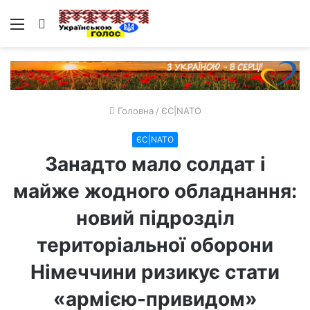
Меню
Пошук
Головна
/
ЄС|NATO
ЄС|NATO
Занадто мало солдат і
майже жодного обладнання:
новий підрозділ
територіальної оборони
Німеччини ризикує стати
«армією-привидом»