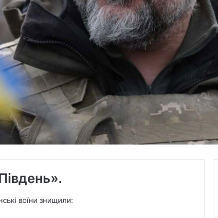
Південь».
нські воїни знищили: