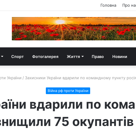
Головна
Про на
Спорт
Фотогалерея
Життя
Право
Новини
оти України
/
Захисники України вдарили по командному пункту росіян
Війна рф проти України
аїни вдарили по ком
 знищили 75 окупантів 