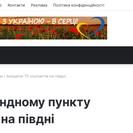
с
Контакти
Реклама
Політика конфіденційності
 і знищили 75 окупантів на півдні
андному пункту
на півдні