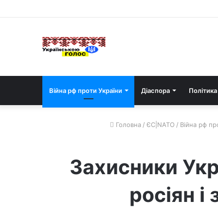
Війна рф проти України
Діаспора
Політика
Головна
/
ЄС|NATO
/
Війна рф пр
Захисники Укр
росіян і