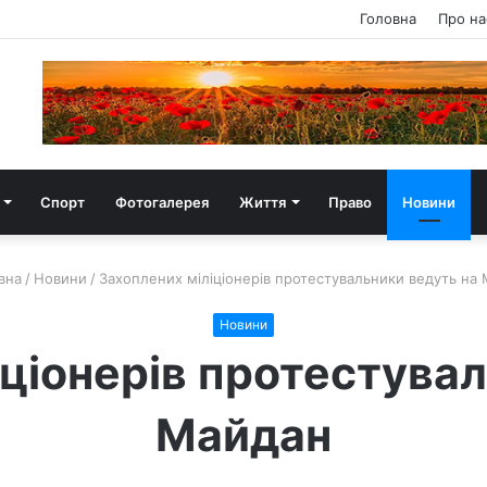
Головна
Про на
Спорт
Фотогалерея
Життя
Право
Новини
вна
/
Новини
/
Захоплених міліціонерів протестувальники ведуть на
Новини
ціонерів протестува
Майдан