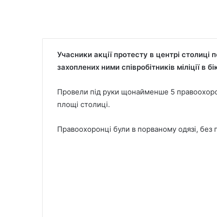
Учасники акції протесту в центрі столиці 
захоплених ними співробітників міліції в 
Провели під руки щонайменше 5 правоохорон
площі столиці.
Правоохоронці були в порваному одязі, без 