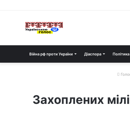
Війна рф проти України
Діаспора
Політика
Голо
Захоплених мілі