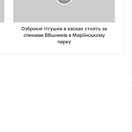
Озброєні тітушки в касках стоять за
спинами ВВшників в Маріїнському
парку