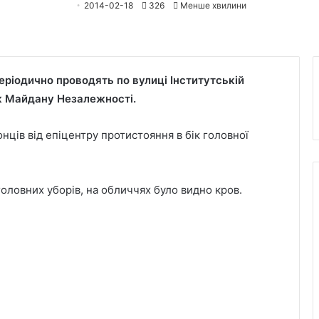
2014-02-18
326
Менше хвилини
періодично проводять по вулиці Інститутській
бік Майдану Незалежності.
ців від епіцентру протистояння в бік головної
головних уборів, на обличчях було видно кров.