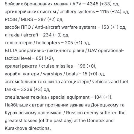
бойових броньованих машин / APV ‒ 4345 (+33) од,
артилерійських систем / artillery systems – 1115 (+24) од,
РСЗВ / MLRS – 287 (+2) од,
засоби ППО / Anti-aircraft warfare systems – 153 (+1) од,
літаків / aircraft – 234 (+0) од,
гелікоптерів / helicopters – 205 (+1) од,
БПЛА оперативно-тактичного рівня / UAV operational-
tactical level – 851 (+2),
крилаті ракети / cruise missiles – 196 (+0),
кораблі /катери / warships / boats – 15 (+0) од,
автомобільної техніки та автоцистерн/ vehicles and fuel
tanks – 3239 (+3) од,
спеціальна техніка / special equipment – 104 (+1).
Найбільших втрат противник зазнав на Донецькому та
Курахівському напрямках. / Russian enemy suffered the
greatest losses (of the past day) at the Donetsk and
Kurakhove directions.