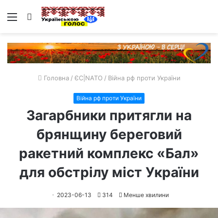
Меню
Пошук
Головна
/
ЄС|NATO
/
Війна рф проти України
Війна рф проти України
Загарбники притягли на
брянщину береговий
ракетний комплекс «Бал»
для обстрілу міст України
2023-06-13
314
Менше хвилини